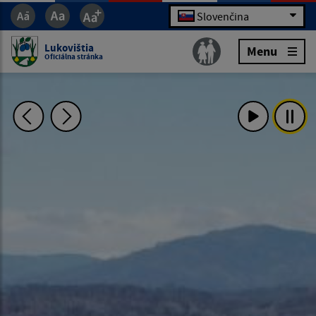
Slovenčina
Lukovištia
Menu
Oficiálna stránka