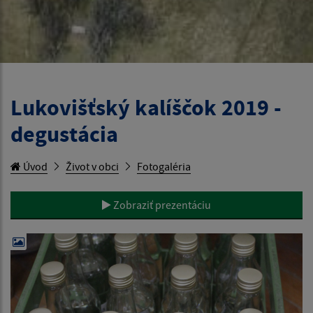
Lukovišťský kalíščok 2019 -
degustácia
Úvod
Život v obci
Fotogaléria
Zobraziť prezentáciu