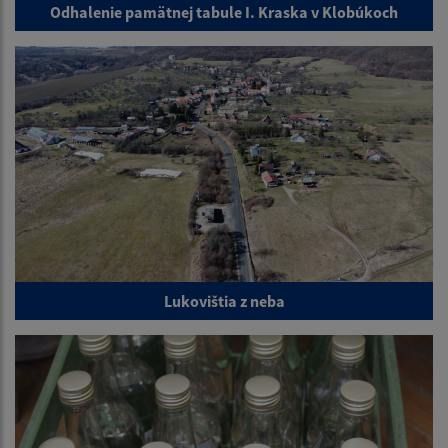
Odhalenie pamätnej tabule I. Kraska v Klobúkoch
Lukovištia z neba