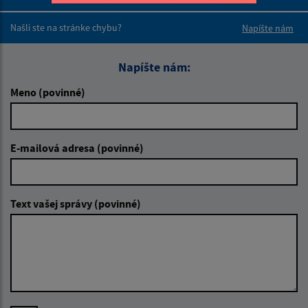
Boli tieto 
Boli 
Našli ste na stránke chybu?
Napíšte nám
Napíšte nám:
Meno (povinné)
E-mailová adresa (povinné)
Text vašej správy (povinné)