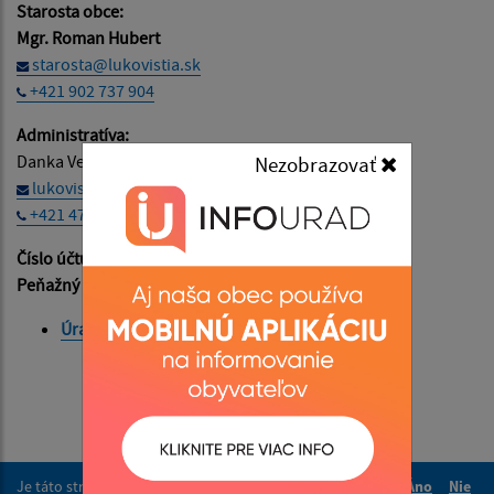
Starosta obce:
Mgr. Roman Hubert
starosta@lukovistia.sk
+421 902 737 904
Administratíva:
Danka Vetráková
Nezobrazovať
lukovistia@lukovistia.sk
+421 47 569 01 01
Číslo účtu:
SK02 5600 0000 0020 0085 3002
Peňažný ústav:
Prima banka Slovensko, a.s.
Úradné hodiny
Je táto stránka užitočná?
Áno
Nie