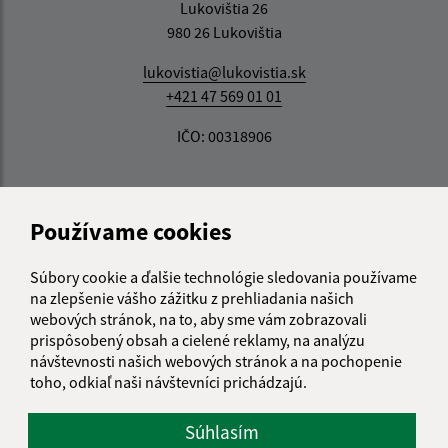
Lukovištia 26
980 26 Lukovištia
lukovistia@lukovistia.sk
+421 47 569 01 01
IČO: 00318906
Používame cookies
Súbory cookie a ďalšie technológie sledovania používame
na zlepšenie vášho zážitku z prehliadania našich
webových stránok, na to, aby sme vám zobrazovali
prispôsobený obsah a cielené reklamy, na analýzu
návštevnosti našich webových stránok a na pochopenie
toho, odkiaľ naši návštevníci prichádzajú.
Súhlasím