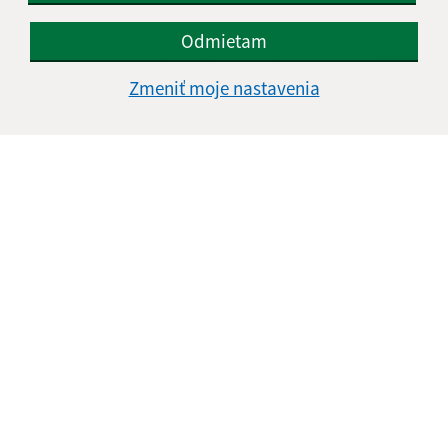
Odmietam
Informácie o stránke:
Zmeniť moje nastavenia
Vyhlásenie o prístupnosti
Autorské práva
Ochrana osobných údajov
Navigácia:
Vytlačiť aktuálnu stránku
Mapa stránok
Cookies
Rýchle odkazy:
Aktuality
História
Fotogaléria
Kontakty
Triedenie odpadu