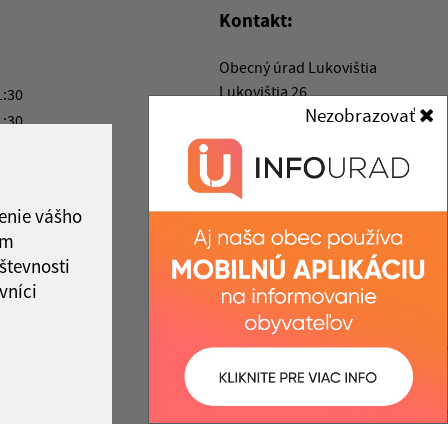
Kontakt:
Obecný úrad Lukovištia
Lukovištia 26
1:30
Nezobrazovať
980 26 Lukovištia
1:30
7:00
lukovistia@lukovistia.sk
ový deň
+421 47 569 01 01
1:30
enie vášho
IČO: 00318906
ám
števnosti
vníci