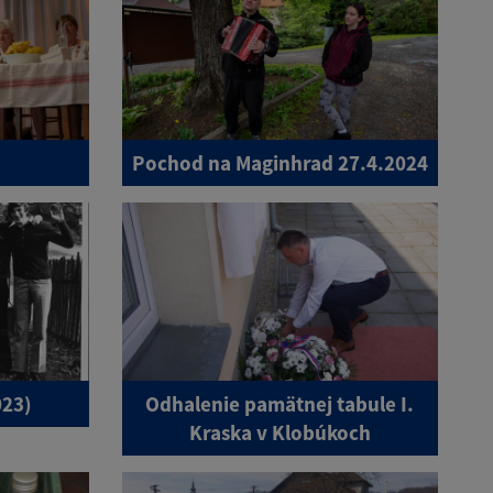
Pochod na Maginhrad 27.4.2024
023)
Odhalenie pamätnej tabule I.
Kraska v Klobúkoch