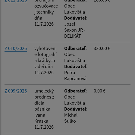
ozvučovace
Obec
j techniky
Lukovištia
dňa
Dodávateľ
:
11.7.2026
Jozef
Saxon JR -
DELIKÁT
Z 010/2026
vyhotoveni
Odberateľ
:
320.00 €
e fotografií
Obec
a krátkych
Lukovištia
videí dňa
Dodávateľ
:
11.7.2026
Petra
Rapčanová
Z 009/2026
umelecký
Odberateľ
:
0.00 €
prednes z
Obec
diela
Lukovištia
básnika
Dodávateľ
:
Ivana
Michal
Kraska
Šulko
11.7.2026