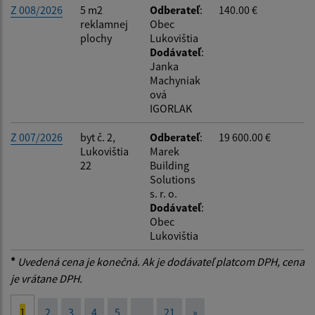
Z 008/2026
5 m2
Odberateľ
:
140.00 €
reklamnej
Obec
plochy
Lukovištia
Dodávateľ
:
Janka
Machyniak
ová
IGORLAK
Z 007/2026
byt č. 2,
Odberateľ
:
19 600.00 €
Lukovištia
Marek
22
Building
Solutions
s. r. o.
Dodávateľ
:
Obec
Lukovištia
*
Uvedená cena je konečná. Ak je dodávateľ platcom DPH, cena
je vrátane DPH.
1
2
3
4
5
...
21
»