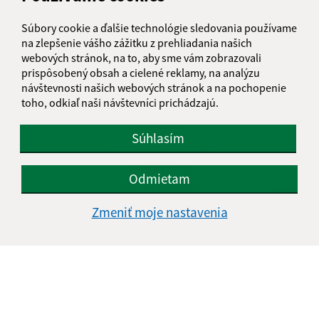
Deň
Čas
Pondelok:
08:00 - 11:30
Súbory cookie a ďalšie technológie sledovania používame
Utorok:
08:00 - 11:30
na zlepšenie vášho zážitku z prehliadania našich
webových stránok, na to, aby sme vám zobrazovali
Streda:
13:00 - 17:00
prispôsobený obsah a cielené reklamy, na analýzu
Štvrtok:
nestránkový deň
návštevnosti našich webových stránok a na pochopenie
Piatok:
08:00 - 11:30
toho, odkiaľ naši návštevníci prichádzajú.
Kontakt:
Súhlasím
Obecný úrad Lukovištia
Lukovištia 26
Odmietam
980 26 Lukovištia
Zmeniť moje nastavenia
lukovistia@lukovistia.sk
+421 47 569 01 01
IČO: 00318906