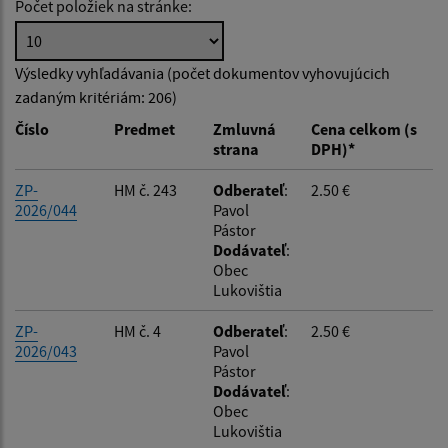
Počet položiek na stránke:
Hľadať v:
Výsledky vyhľadávania (počet dokumentov vyhovujúcich
zadaným kritériám: 206)
Typ dátumu:
Číslo
Predmet
Zmluvná
Cena celkom (s
strana
DPH)*
Dátum od:
ZP-
HM č. 243
Odberateľ
:
2.50 €
2026/044
Pavol
Pástor
Dátum do:
Dodávateľ
:
Obec
Lukovištia
Suma od:
ZP-
HM č. 4
Odberateľ
:
2.50 €
2026/043
Pavol
Pástor
Suma do:
Dodávateľ
:
Obec
Lukovištia