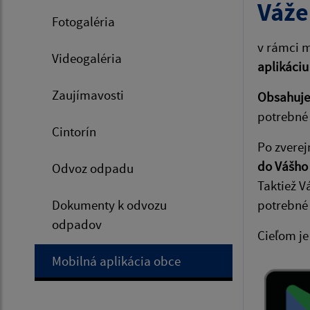
Váže
Fotogaléria
v rámci m
Videogaléria
aplikáciu
Zaujímavosti
Obsahuje 
potrebné 
Cintorín
Po zverej
do Vášho
Odvoz odpadu
Taktiež V
Dokumenty k odvozu
potrebné
odpadov
Cieľom je
Mobilná aplikácia obce