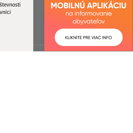
števnosti
vníci