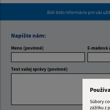
Boli tieto informácie pre vás už
Napíšte nám:
Meno (povinné)
E-mailová 
Text vašej správy (povinné)
Použív
Súbory co
zážitku z