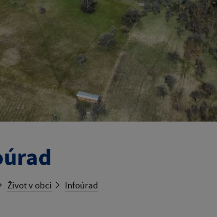
oúrad
Život v obci
Infoúrad