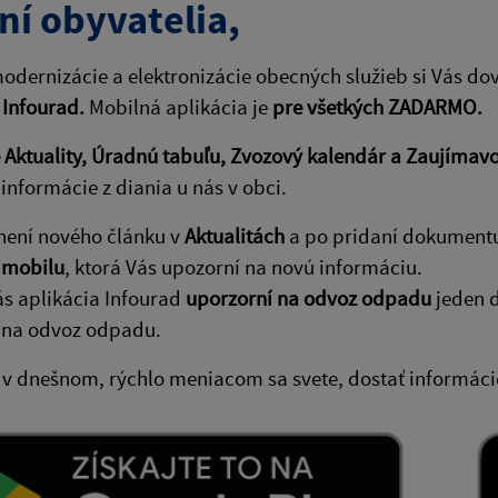
ní obyvatelia,
odernizácie a elektronizácie obecných služieb si Vás do
 Infourad.
Mobilná aplikácia je
pre všetkých ZADARMO.
Aktuality, Úradnú tabuľu, Zvozový kalendár a Zaujímavo
informácie z diania u nás v obci.
není nového článku v
Aktualitách
a po pridaní dokument
 mobilu
, ktorá Vás upozorní na novú informáciu.
ás aplikácia Infourad
uporzorní na odvoz odpadu
jeden d
 na odvoz odpadu.
 v dnešnom, rýchlo meniacom sa svete, dostať informácie