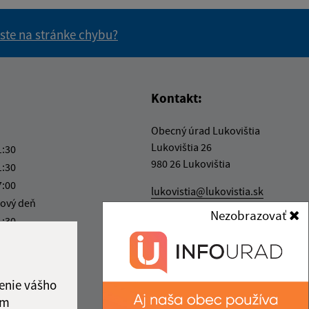
 ste na stránke chybu?
vás užitočné?
e pre vás užitočné?
Kontakt:
Obecný úrad Lukovištia
Lukovištia 26
1:30
980 26 Lukovištia
1:30
7:00
lukovistia@lukovistia.sk
ový deň
+421 47 569 01 01
Nezobrazovať
1:30
IČO: 00318906
enie vášho
ám