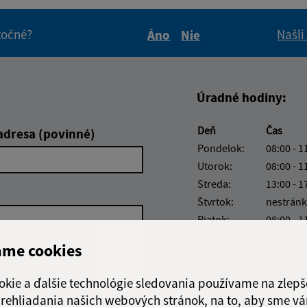
itočné?
Našli
Áno
Nie
Boli tieto informácie pre 
Boli tieto informáci
Úradné hodiny:
Deň
Čas
adresa (povinné)
Pondelok:
08:00 - 1
Utorok:
08:00 - 1
Streda:
13:00 - 1
Štvrtok:
nestránk
Piatok:
08:00 - 1
ame cookies
okie a ďalšie technológie sledovania používame na zlepš
 prehliadania našich webových stránok, na to, aby sme v