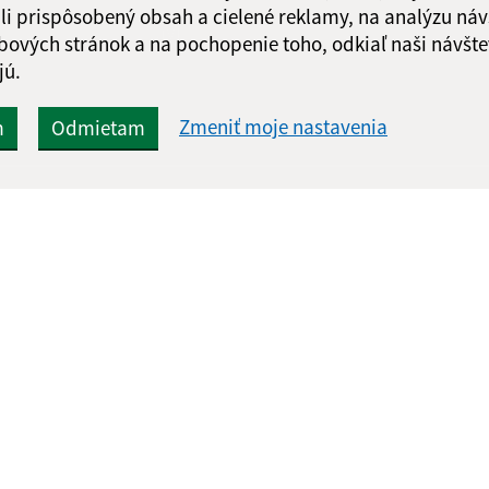
li prispôsobený obsah a cielené reklamy, na analýzu náv
Google reCaptcha Response
Odoslať správu
bových stránok a na pochopenie toho, odkiaľ naši návšte
jú.
Zmeniť moje nastavenia
m
Odmietam