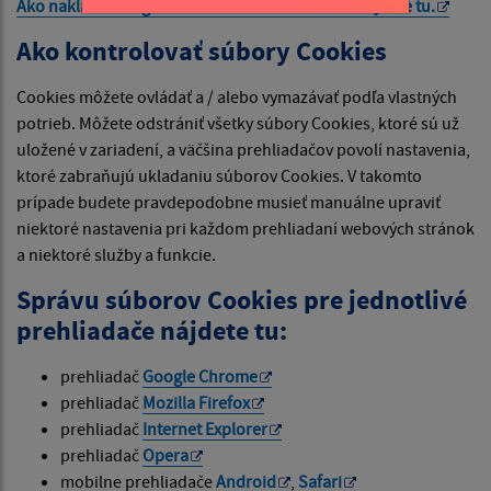
Ako nakladá Google s vašimi súbormi Cookies nájdete
tu
.
Ako kontrolovať súbory Cookies
Cookies môžete ovládať a / alebo vymazávať podľa vlastných
potrieb. Môžete odstrániť všetky súbory Cookies, ktoré sú už
uložené v zariadení, a väčšina prehliadačov povolí nastavenia,
ktoré zabraňujú ukladaniu súborov Cookies. V takomto
prípade budete pravdepodobne musieť manuálne upraviť
niektoré nastavenia pri každom prehliadaní webových stránok
a niektoré služby a funkcie.
Správu súborov Cookies pre jednotlivé
prehliadače nájdete tu:
prehliadač
Google Chrome
prehliadač
Mozilla Firefox
prehliadač
Internet Explorer
prehliadač
Opera
mobilne prehliadače
Android
,
Safari