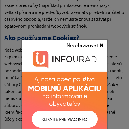
akcie a predvoľby (napríklad prihlasovacie meno, jazyk,
veľkosť písma a iné predvoľby zobrazenia) v priebehu určitého
časového obdobia, takže ich nemusíte znova zadávať pri
opätovnom prehliadaní webových stránok.
Ako používame Cookies?
Nezobrazovať
Naše webové stránky používajú súbory Cookies na
zapamätanie nastavení používateľa a lepšie prispôsobenie
webových stránok záujmom návštevníka. Hoci Cookies nie sú
bezpodmienečne potrebné na fungovanie webových stránok,
ponúkajú pri návšteve webových stránok vyšší komfort. Tieto
súbory Cookies môžete odstrániť alebo zablokovať, avšak v
takom prípade niektoré funkcie týchto webových stránok
nemusia fungovať podľa určenia. Informácie týkajúce sa
súborov Cookies sa nepoužívajú na to, aby vás osobne
identifikovali. Tieto súbory Cookies sa nepoužívajú na iné
účely ako tie, ktoré sú tu popísané.