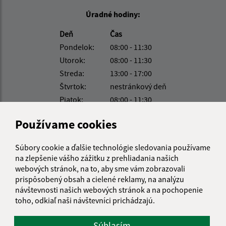
Úradné hodiny:
Deň
Čas
Pondelok:
08:00 - 11:30
Utorok:
08:00 - 11:30
Streda:
13:00 - 17:00
Štvrtok:
nestránkový deň
Piatok:
08:00 - 11:30
Kontakt:
Používame cookies
Obecný úrad Lukovištia
Súbory cookie a ďalšie technológie sledovania používame
Lukovištia 26
na zlepšenie vášho zážitku z prehliadania našich
980 26 Lukovištia
webových stránok, na to, aby sme vám zobrazovali
prispôsobený obsah a cielené reklamy, na analýzu
lukovistia@lukovistia.sk
návštevnosti našich webových stránok a na pochopenie
+421 47 569 01 01
toho, odkiaľ naši návštevníci prichádzajú.
IČO: 00318906
Súhlasím