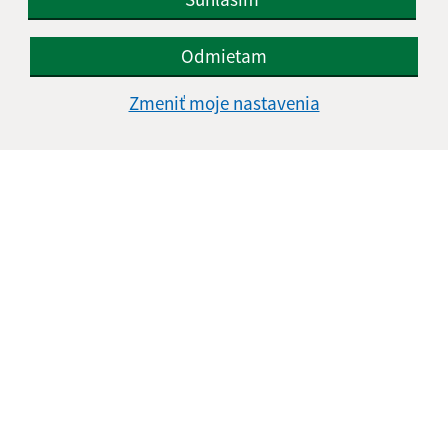
Odmietam
Zmeniť moje nastavenia
Informácie o stránke:
Vyhlásenie o prístupnosti
Autorské práva
Ochrana osobných údajov