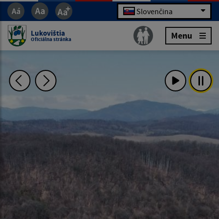
Slovenčina
Lukovištia
Menu
Oficiálna stránka