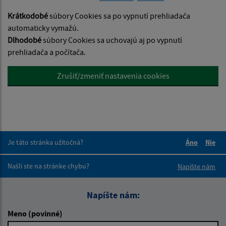
Krátkodobé
súbory Cookies sa po vypnutí prehliadača
automaticky vymažú.
Dlhodobé
súbory Cookies sa uchovajú aj po vypnutí
prehliadača a počítača.
Zrušiť/zmeniť nastavenia cookies
Je táto stránka užitočná?
Áno
Nie
Boli tieto 
Boli 
Našli ste na stránke chybu?
Napíšte nám
Napíšte nám:
Meno (povinné)