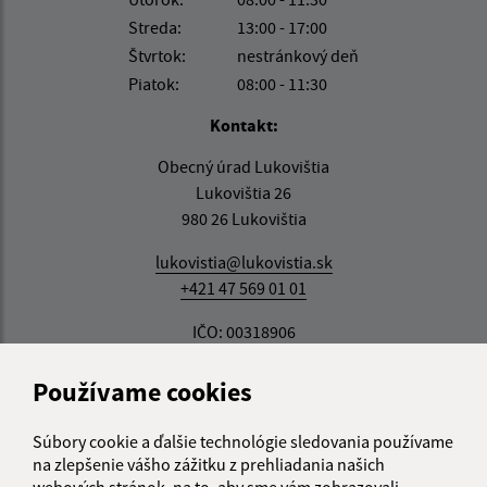
Streda:
13:00 - 17:00
Štvrtok:
nestránkový deň
Piatok:
08:00 - 11:30
Kontakt:
Obecný úrad Lukovištia
Lukovištia 26
980 26 Lukovištia
lukovistia@lukovistia.sk
+421 47 569 01 01
IČO: 00318906
Používame cookies
Súbory cookie a ďalšie technológie sledovania používame
na zlepšenie vášho zážitku z prehliadania našich
webových stránok, na to, aby sme vám zobrazovali