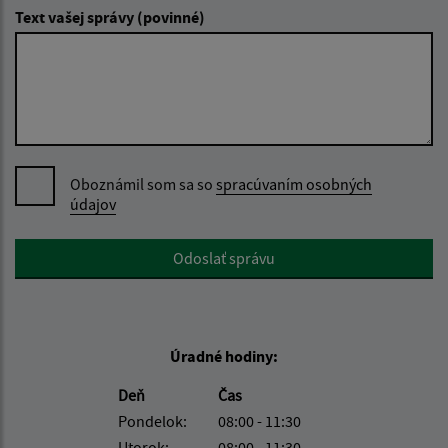
Text vašej správy (povinné)
Oboznámil som sa so
spracúvaním osobných
údajov
Google reCaptcha Response
Odoslať správu
Úradné hodiny:
Deň
Čas
Pondelok:
08:00 - 11:30
Utorok:
08:00 - 11:30