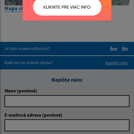
Mapa cintorína
Je táto stránka užitočná?
Áno
Nie
Boli tieto 
Boli 
Našli ste na stránke chybu?
Napíšte nám
Napíšte nám:
Meno (povinné)
E-mailová adresa (povinné)