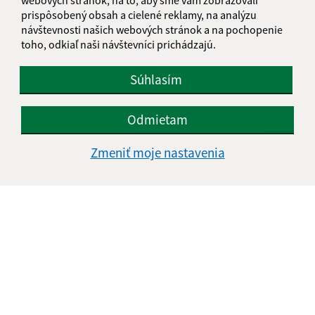
prispôsobený obsah a cielené reklamy, na analýzu
návštevnosti našich webových stránok a na pochopenie
toho, odkiaľ naši návštevníci prichádzajú.
Súhlasím
Odmietam
Zmeniť moje nastavenia
Informácie o stránke:
Vyhlásenie o prístupnosti
Autorské práva
Ochrana osobných údajov
Navigácia:
Vytlačiť aktuálnu stránku
Mapa stránok
Cookies