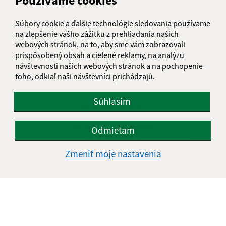
Používame cookies
Súbory cookie a ďalšie technológie sledovania používame
na zlepšenie vášho zážitku z prehliadania našich
webových stránok, na to, aby sme vám zobrazovali
prispôsobený obsah a cielené reklamy, na analýzu
návštevnosti našich webových stránok a na pochopenie
toho, odkiaľ naši návštevníci prichádzajú.
Súhlasím
Informácie o stránke:
Vyhlásenie o prístupnosti
Odmietam
Autorské práva
Ochrana osobných údajov
Zmeniť moje nastavenia
Navigácia:
Vytlačiť aktuálnu stránku
Mapa stránok
Cookies