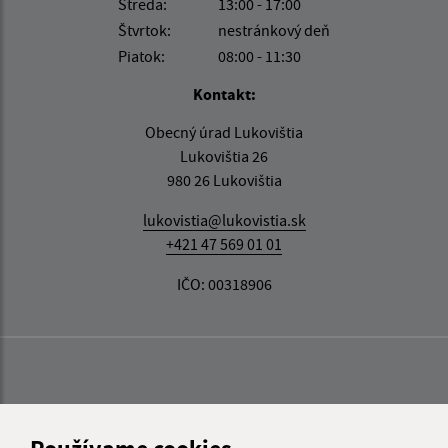
Streda:
13:00 - 17:00
Štvrtok:
nestránkový deň
Piatok:
08:00 - 11:30
Kontakt:
Obecný úrad Lukovištia
Lukovištia 26
980 26 Lukovištia
lukovistia@lukovistia.sk
+421 47 569 01 01
IČO: 00318906