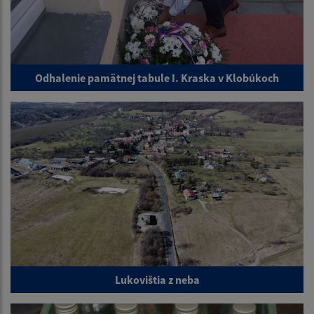
Odhalenie pamätnej tabule I. Kraska v Klobúkoch
Lukovištia z neba