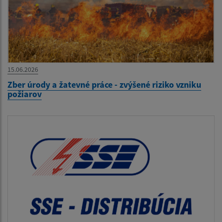
15.06.2026
Zber úrody a žatevné práce - zvýšené riziko vzniku
požiarov