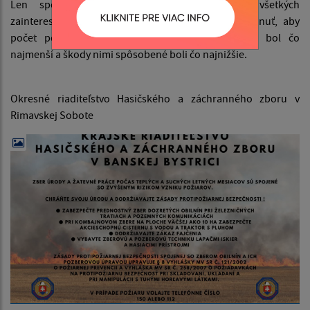
Len spoločným úsilím a disciplinovanosťou všetkých
zainteresovaných, najmä občanov môžeme dosiahnuť, aby
počet požiarov spojených so žatevnými prácami bol čo
najmenší a škody nimi spôsobené boli čo najnižšie.
Okresné riaditeľstvo Hasičského a záchranného zboru v
Rimavskej Sobote