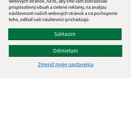
webových stránok, na to, aby sme vám zobrazovali
prispôsobený obsah a cielené reklamy, na analýzu
1
2
3
4
5
>
návštevnosti našich webových stránok a na pochopenie
toho, odkiaľ naši návštevníci prichádzajú.
Súhlasím
Je táto stránka užitočná?
Áno
Nie
Odmietam
Boli tieto 
Boli 
Našli ste na stránke chybu?
Napíšte nám
Zmeniť moje nastavenia
Napíšte nám:
Meno (povinné)
E-mailová adresa (povinné)