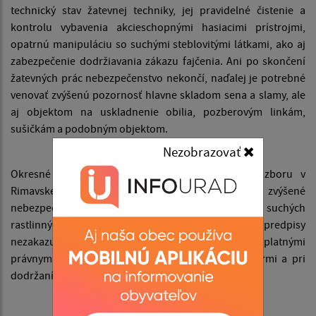
technický stav žatevnej techniky, jej pravidelné čistenie a
kontrolu vybavenia akcieschopnými hasiacimi prístrojmi,
opatrnú manipuláciu so suchými steblovitými látkami, ako aj
zabezpečenie dodržiavania zákazu fajčenia. Ani po skončení
žatevných prác nebezpečenstvo nekončí, naďalej je potrebné
venovať zvýšenú pozornosť hlavne skladom sena a slamy, ale
aj objektom na uskladnenie obilia, pozberovým linkám,
sušičkám a podobným objektom.
Nezobrazovať
Okresné riaditeľstvo Hasičského a záchranného zboru v
Rimavskej Sobote opakovane zdôrazňuje, že zvýšené
nebezpečenstvo vyplýva hlavne zo spaľovania suchých
rastlinných zbytkov, ktoré v súčasnosti platné právne predpisy
nezakazujú, ale možno ho vykonávať len v súlade s platnými
právnymi predpismi na úseku ochrany pred požiarmi a pri
dodržaní protipožiarnych opatrení.