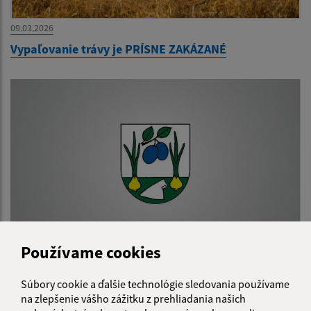
09.03.2026
Vypaľovanie trávy je PRÍSNE ZAKÁZANÉ
Používame cookies
17.12.2025
Výskyt podvodného konania súvisiaceho s
Súbory cookie a ďalšie technológie sledovania používame
programom Obnov dom
na zlepšenie vášho zážitku z prehliadania našich