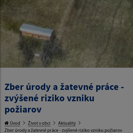
Zber úrody a žatevné práce -
zvýšené riziko vzniku
požiarov
Úvod
Život v obci
Aktuality
Zber úrody a žatevné práce - zvýšené riziko vzniku požiarov