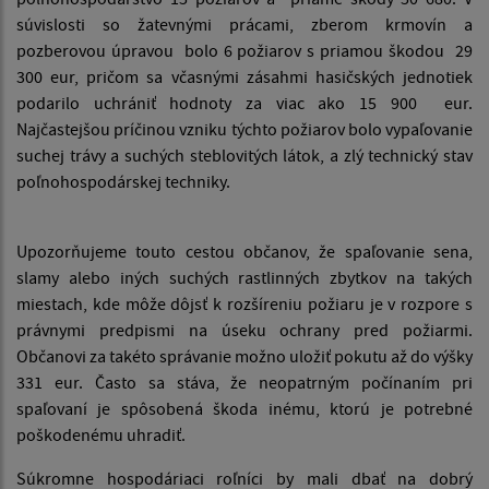
súvislosti so žatevnými prácami, zberom krmovín a
pozberovou úpravou bolo 6 požiarov s priamou škodou 29
300 eur, pričom sa včasnými zásahmi hasičských jednotiek
podarilo uchrániť hodnoty za viac ako 15 900 eur.
Najčastejšou príčinou vzniku týchto požiarov bolo vypaľovanie
suchej trávy a suchých steblovitých látok, a zlý technický stav
poľnohospodárskej techniky.
Upozorňujeme touto cestou občanov, že spaľovanie sena,
slamy alebo iných suchých rastlinných zbytkov na takých
miestach, kde môže dôjsť k rozšíreniu požiaru je v rozpore s
právnymi predpismi na úseku ochrany pred požiarmi.
Občanovi za takéto správanie možno uložiť pokutu až do výšky
331 eur. Často sa stáva, že neopatrným počínaním pri
spaľovaní je spôsobená škoda inému, ktorú je potrebné
poškodenému uhradiť.
Súkromne hospodáriaci roľníci by mali dbať na dobrý