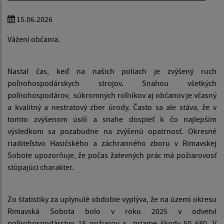
15.06.2026
Vážení občania.
Nastal čas, keď na našich poliach je zvýšený ruch
poľnohospodárskych strojov. Snahou všetkých
poľnohospodárov, súkromných roľníkov aj občanov je včasný
a kvalitný a nestratový zber úrody. Často sa ale stáva, že v
tomto zvýšenom úsilí a snahe dospieť k čo najlepším
výsledkom sa pozabudne na zvýšenú opatrnosť. Okresné
riaditeľstvo Hasičského a záchranného zboru v Rimavskej
Sobote upozorňuje, že počas žatevných prác má požiarovosť
stúpajúci charakter.
Zo štatistiky za uplynulé obdobie vyplýva, že na území okresu
Rimavská Sobota bolo v roku 2025 v odvetví
poľnohospodárstvo 15 požiarov a priame škody 50 680. V