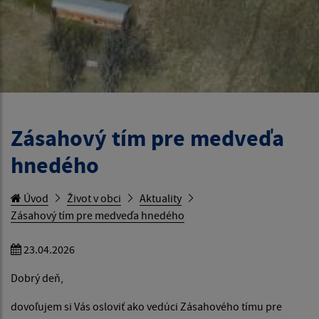
Zásahový tím pre medveďa
hnedého
Úvod
Život v obci
Aktuality
Zásahový tím pre medveďa hnedého
23.04.2026
Dobrý deň,
dovoľujem si Vás osloviť ako vedúci Zásahového tímu pre