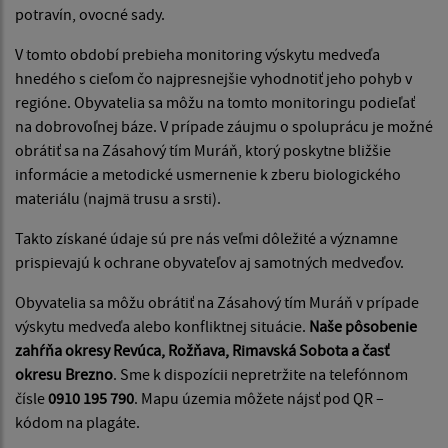
potravín, ovocné sady.
V tomto období prebieha monitoring výskytu medveďa
hnedého s cieľom čo najpresnejšie vyhodnotiť jeho pohyb v
regióne. Obyvatelia sa môžu na tomto monitoringu podieľať
na dobrovoľnej báze. V prípade záujmu o spoluprácu je možné
obrátiť sa na Zásahový tím Muráň, ktorý poskytne bližšie
informácie a metodické usmernenie k zberu biologického
materiálu (najmä trusu a srsti).
Takto získané údaje sú pre nás veľmi dôležité a významne
prispievajú k ochrane obyvateľov aj samotných medveďov.
Obyvatelia sa môžu obrátiť na Zásahový tím Muráň v prípade
výskytu medveďa alebo konfliktnej situácie.
Naše pôsobenie
zahŕňa okresy Revúca, Rožňava, Rimavská Sobota a časť
okresu Brezno
. Sme k dispozícii nepretržite na telefónnom
čísle
0910 195 790
. Mapu územia môžete nájsť pod QR –
kódom na plagáte.