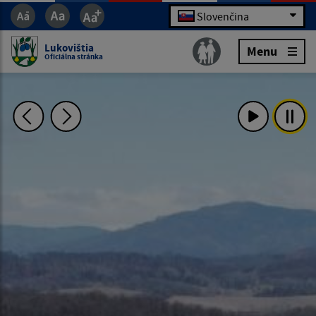
Slovenčina
Lukovištia
Menu
Oficiálna stránka