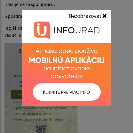
Ďakujeme za spoluprácu.
Nezobrazovať
S pozdravom
Ing. Michal Mlynár
vedúci a koordinátor pre zasahový tím Muráň