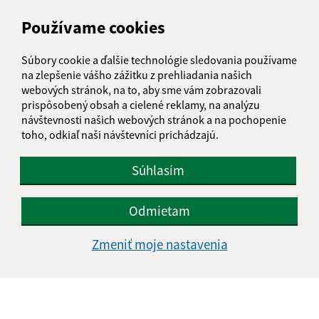
Používame cookies
1
2
3
4
5
>
Súbory cookie a ďalšie technológie sledovania používame
na zlepšenie vášho zážitku z prehliadania našich
webových stránok, na to, aby sme vám zobrazovali
prispôsobený obsah a cielené reklamy, na analýzu
návštevnosti našich webových stránok a na pochopenie
toho, odkiaľ naši návštevníci prichádzajú.
Je táto stránka užitočná?
Áno
Nie
Boli tieto 
Boli 
Súhlasím
Našli ste na stránke chybu?
Napíšte nám
Odmietam
Napíšte nám:
Meno (povinné)
Zmeniť moje nastavenia
E-mailová adresa (povinné)