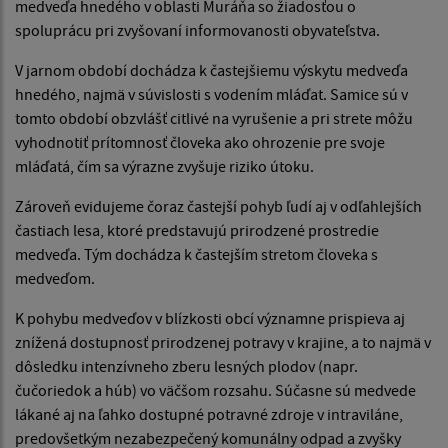
medveďa hnedého v oblasti Muráňa so žiadosťou o
spoluprácu pri zvyšovaní informovanosti obyvateľstva.
V jarnom období dochádza k častejšiemu výskytu medveďa
hnedého, najmä v súvislosti s vodením mláďat. Samice sú v
tomto období obzvlášť citlivé na vyrušenie a pri strete môžu
vyhodnotiť prítomnosť človeka ako ohrozenie pre svoje
mláďatá, čím sa výrazne zvyšuje riziko útoku.
Zároveň evidujeme čoraz častejší pohyb ľudí aj v odľahlejších
častiach lesa, ktoré predstavujú prirodzené prostredie
medveďa. Tým dochádza k častejším stretom človeka s
medveďom.
K pohybu medveďov v blízkosti obcí významne prispieva aj
znížená dostupnosť prirodzenej potravy v krajine, a to najmä v
dôsledku intenzívneho zberu lesných plodov (napr.
čučoriedok a húb) vo väčšom rozsahu. Súčasne sú medvede
lákané aj na ľahko dostupné potravné zdroje v intraviláne,
predovšetkým nezabezpečený komunálny odpad a zvyšky