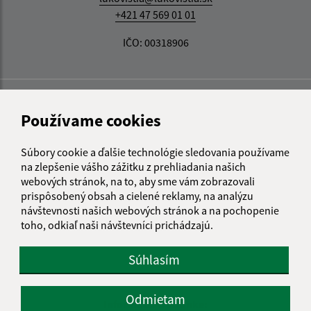
+421 47 569 01 01
IČO: 00318906
Používame cookies
Súbory cookie a ďalšie technológie sledovania používame
na zlepšenie vášho zážitku z prehliadania našich
webových stránok, na to, aby sme vám zobrazovali
prispôsobený obsah a cielené reklamy, na analýzu
návštevnosti našich webových stránok a na pochopenie
toho, odkiaľ naši návštevníci prichádzajú.
Súhlasím
Odmietam
Informácie o stránke: