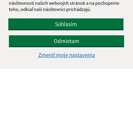
návštevnosti našich webových stránok a na pochopenie
toho, odkiaľ naši návštevníci prichádzajú.
E-mailová adresa (povinné)
Súhlasím
Odmietam
Text vašej správy (povinné)
Zmeniť moje nastavenia
Oboznámil som sa so
spracúvaním osobných
údajov
Google reCaptcha Response
Odoslať správu