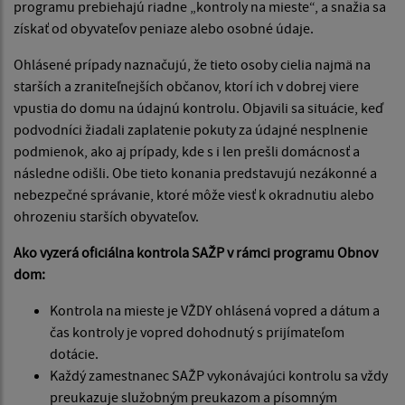
programu prebiehajú riadne „kontroly na mieste“, a snažia sa
získať od obyvateľov peniaze alebo osobné údaje.
Ohlásené prípady naznačujú, že tieto osoby cielia najmä na
starších a zraniteľnejších občanov, ktorí ich v dobrej viere
vpustia do domu na údajnú kontrolu. Objavili sa situácie, keď
podvodníci žiadali zaplatenie pokuty za údajné nesplnenie
podmienok, ako aj prípady, kde s i len prešli domácnosť a
následne odišli. Obe tieto konania predstavujú nezákonné a
nebezpečné správanie, ktoré môže viesť k okradnutiu alebo
ohrozeniu starších obyvateľov.
Ako vyzerá oficiálna kontrola SAŽP v rámci programu Obnov
dom:
Kontrola na mieste je VŽDY ohlásená vopred a dátum a
čas kontroly je vopred dohodnutý s prijímateľom
dotácie.
Každý zamestnanec SAŽP vykonávajúci kontrolu sa vždy
preukazuje služobným preukazom a písomným