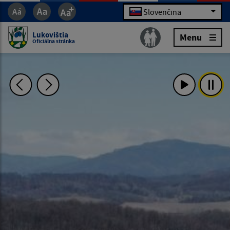
Slovenčina
Lukovištia
Menu
Oficiálna stránka