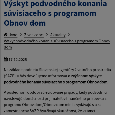
Výskyt podvodného konania
súvisiaceho s programom
Obnov dom
Úvod
Život v obci
Aktuality
Výskyt podvodného konania súvisiaceho s programom Obnov
dom
17.12.2025
Na základe podnetu Slovenskej agentúry životného prostredia
(SAŽP) si Vás dovoľujeme informovať
o zvýšenom výskyte
podvodného konania súvisiaceho s programom Obnov dom
.
V poslednom období sú evidované prípady, kedy podvodníci
navštevujú domácnosti prijímateľov finančného príspevku z
programu Obnov dom/Obnov dom mini a vydávajú s a za
zamestnancov SAŽP. Využívajú skutočnosť, že v rámci