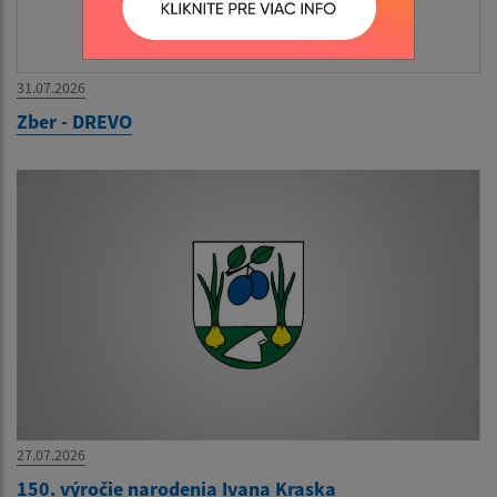
31.07.2026
Zber - DREVO
27.07.2026
150. výročie narodenia Ivana Kraska