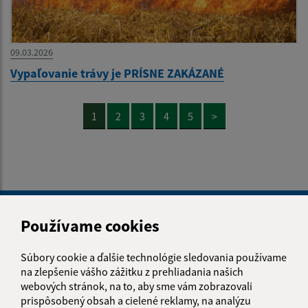
09.03.2026
Vypaľovanie trávy je PRÍSNE ZAKÁZANÉ
1
2
3
4
5
>
Je táto stránka užitočná?
Áno
Nie
Boli tieto 
Boli 
Používame cookies
Našli ste na stránke chybu?
Napíšte nám
Súbory cookie a ďalšie technológie sledovania používame
na zlepšenie vášho zážitku z prehliadania našich
Napíšte nám:
webových stránok, na to, aby sme vám zobrazovali
prispôsobený obsah a cielené reklamy, na analýzu
Meno (povinné)