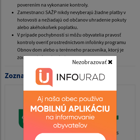
poverením na vykonanie kontroly.
Zamestnanci SAŽP nikdy nevyberajú žiadne platby v
hotovosti a nežiadajú od občanov uhradenie pokuty
alebo akéhokoľvek poplatku.
V prípade pochybností si môžu obyvatelia pravosť
kontroly overiť prostredníctvom infolinky programu
Obnov dom alebo u terénneho pracovníka, ktorý je
zodpovedný za danú obec.
Nezobrazovať
Zoznam aktualít: