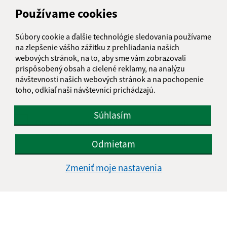
Používame cookies
Súbory cookie a ďalšie technológie sledovania používame
Text vašej správy (povinné)
na zlepšenie vášho zážitku z prehliadania našich
webových stránok, na to, aby sme vám zobrazovali
prispôsobený obsah a cielené reklamy, na analýzu
návštevnosti našich webových stránok a na pochopenie
toho, odkiaľ naši návštevníci prichádzajú.
Súhlasím
Oboznámil som sa so
spracúvaním osobných
údajov
Odmietam
Google reCaptcha Response
Odoslať správu
Zmeniť moje nastavenia
Úradné hodiny: