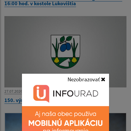
16:00 hod. v kostole Lukovištia
Nezobrazovať
27.07.2026
150. výročie narodenia Ivana Kraska