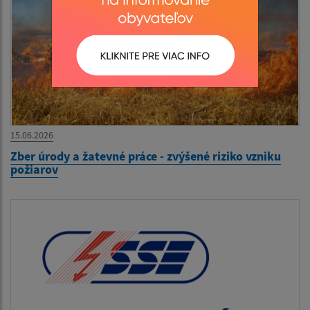
15.06.2026
Zber úrody a žatevné práce - zvýšené riziko vzniku
požiarov