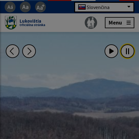
Slovenčina
Lukovištia
Menu
Oficiálna stránka