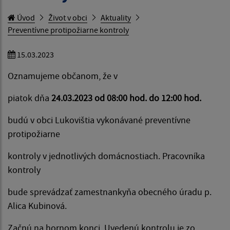
Úvod
Život v obci
Aktuality
Preventívne protipožiarne kontroly
15.03.2023
Oznamujeme občanom, že v
piatok dňa
24.03.2023
od 08:00 hod. do 12:00 hod.
budú v obci Lukovištia vykonávané preventívne
protipožiarne
kontroly v jednotlivých domácnostiach. Pracovníka
kontroly
bude sprevádzať zamestnankyňa obecného úradu p.
Alica Kubinová.
Začnú na hornom konci. Uvedenú kontrolu je zo