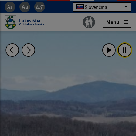
Slovenčina
Lukovištia
Menu
Oficiálna stránka