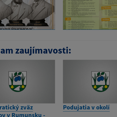
am zaujímavosti:
atický zväz
Podujatia v okolí
ov v Rumunsku -