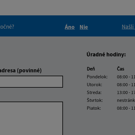
itočné?
Našli
Áno
Nie
Boli tieto informácie pre 
Boli tieto informáci
Úradné hodiny:
Deň
Čas
adresa (povinné)
Pondelok:
08:00 - 1
Utorok:
08:00 - 1
Streda:
13:00 - 1
Štvrtok:
nestránk
Piatok:
08:00 - 1