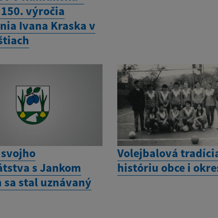
 150. výročia
nia Ivana Kraska v
štiach
 svojho
Volejbalová tradíci
tstva s Jankom
históriu obce i okr
 sa stal uznávaný