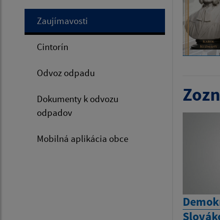
Zaujímavosti
Cintorín
Odvoz odpadu
Zozn
Dokumenty k odvozu
odpadov
Mobilná aplikácia obce
Demokr
Slovák