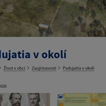
ujatia v okolí
Život v obci
Zaujímavosti
Podujatia v okolí
2026