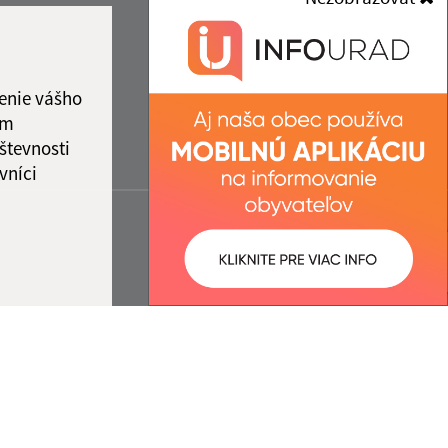
enie vášho
ám
števnosti
vníci