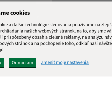
ame cookies
Google reCaptcha Response
Odoslať správu
okie a ďalšie technológie sledovania používame na zlepš
 prehliadania našich webových stránok, na to, aby sme v
li prispôsobený obsah a cielené reklamy, na analýzu náv
bových stránok a na pochopenie toho, odkiaľ naši návšte
jú.
Zmeniť moje nastavenia
m
Odmietam