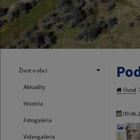
Pod
Život v obci
Aktuality
Úvod
História
09.06.
Fotogaléria
Videogaléria