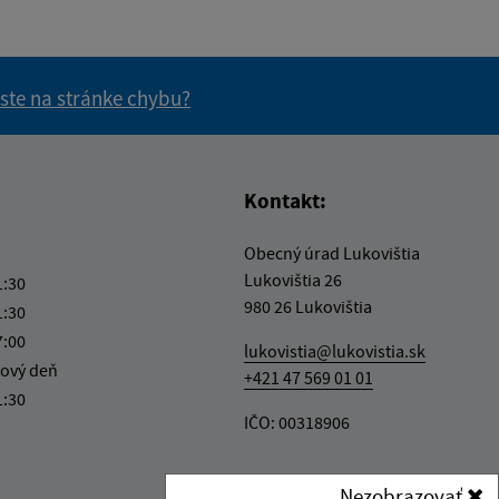
 ste na stránke chybu?
vás užitočné?
e pre vás užitočné?
Kontakt:
Obecný úrad Lukovištia
Lukovištia 26
1:30
980 26 Lukovištia
1:30
7:00
lukovistia@lukovistia.sk
ový deň
+421 47 569 01 01
1:30
IČO: 00318906
Nezobrazovať