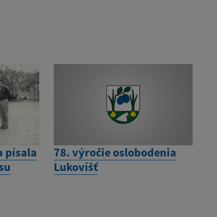
a písala
78. výročie oslobodenia
esu
Lukovíšť