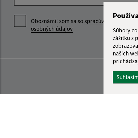
Použív
Oboznámil som sa so
spracúvaním
osobných údajov
Súbory co
zážitku z
zobrazova
našich we
prichádza
Súhlasí