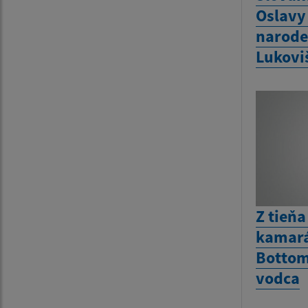
Oslavy
narode
Lukovi
Z tieňa
kamará
Bottom
vodca