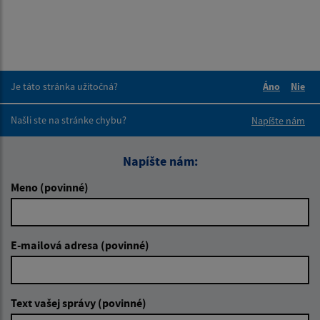
Je táto stránka užitočná?
Áno
Nie
Boli tieto 
Boli 
Našli ste na stránke chybu?
Napíšte nám
Napíšte nám:
Meno (povinné)
E-mailová adresa (povinné)
Text vašej správy (povinné)