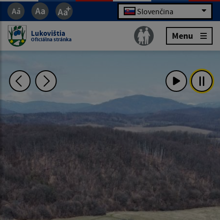
Slovenčina
Lukovištia
Menu
Oficiálna stránka