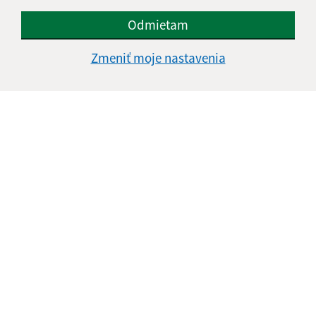
Odmietam
Zmeniť moje nastavenia
Informácie o stránke:
Vyhlásenie o prístupnosti
Autorské práva
Ochrana osobných údajov
Navigácia:
Vytlačiť aktuálnu stránku
Mapa stránok
Cookies
Rýchle odkazy: