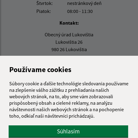
Štvrtok:
nestránkový deň
Piatok:
08:00 - 11:30
Kontakt:
Obecný úrad Lukovištia
Lukovištia 26
980 26 Lukovištia
lukovistia@lukovistia.sk
Používame cookies
+421 47 569 01 01
IČO: 00318906
Súbory cookie a ďalšie technológie sledovania používame
na zlepšenie vášho zážitku z prehliadania našich
webových stránok, na to, aby sme vám zobrazovali
prispôsobený obsah a cielené reklamy, na analýzu
návštevnosti našich webových stránok a na pochopenie
toho, odkiaľ naši návštevníci prichádzajú.
Súhlasím