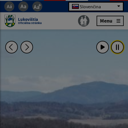
Slovenčina
Lukovištia
Menu
Oficiálna stránka