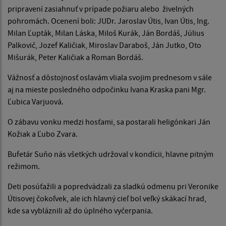
pripravení zasiahnuť v prípade požiaru alebo živelných
pohromách. Ocenení boli: JUDr. Jaroslav Útis, Ivan Útis, Ing.
Milan Ľupták, Milan Láska, Miloš Kurák, Ján Bordáš, Július
Palkovič, Jozef Kaličiak, Miroslav Daraboš, Ján Jutko, Oto
Mišurák, Peter Kaličiak a Roman Bordáš.
Vážnosť a dôstojnosť oslavám vliala svojim prednesom v sále
aj na mieste posledného odpočinku Ivana Kraska pani Mgr.
Ľubica Varjuová.
O zábavu vonku medzi hosťami, sa postarali heligónkari Ján
Kožiak a Ľubo Zvara.
Bufetár Suňo nás všetkých udržoval v kondícii, hlavne pitným
režimom.
Deti posúťažili a popredvádzali za sladkú odmenu pri Veronike
Útisovej čokoľvek, ale ich hlavný cieľ bol veľký skákací hrad,
kde sa vybláznili až do úplného vyčerpania.