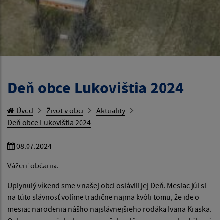
Deň obce Lukovištia 2024
Úvod
Život v obci
Aktuality
Deň obce Lukovištia 2024
08.07.2024
Vážení občania.
Uplynulý víkend sme v našej obci oslávili jej Deň. Mesiac júl si
na túto slávnosť volíme tradične najmä kvôli tomu, že ide o
mesiac narodenia nášho najslávnejšieho rodáka Ivana Kraska.