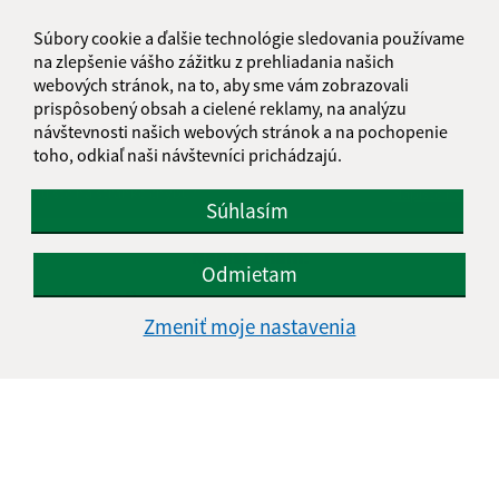
Súbory cookie a ďalšie technológie sledovania používame
na zlepšenie vášho zážitku z prehliadania našich
webových stránok, na to, aby sme vám zobrazovali
prispôsobený obsah a cielené reklamy, na analýzu
návštevnosti našich webových stránok a na pochopenie
Je táto stránka užitočná?
Áno
Nie
toho, odkiaľ naši návštevníci prichádzajú.
Boli tieto 
Boli 
Našli ste na stránke chybu?
Napíšte nám
Súhlasím
Napíšte nám:
Odmietam
Meno (povinné)
Zmeniť moje nastavenia
E-mailová adresa (povinné)
Text vašej správy (povinné)