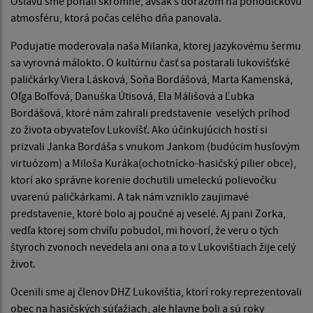
Oslavu sme poňali skromne, avšak s dôrazom na pohodičkovú
atmosféru, ktorá počas celého dňa panovala.
Podujatie moderovala naša Milanka, ktorej jazykovému šermu
sa vyrovná málokto. O kultúrnu časť sa postarali lukovišťské
paličkárky Viera Lásková, Soňa Bordášová, Marta Kamenská,
Oľga Boľfová, Danuška Útisová, Ela Málišová a Ľubka
Bordášová, ktoré nám zahrali predstavenie veselých príhod
zo života obyvateľov Lukovíšť. Ako účinkujúcich hostí si
prizvali Janka Bordáša s vnukom Jankom (budúcim husľovým
virtuózom) a Miloša Kuráka(ochotnícko-hasičský pilier obce),
ktorí ako správne korenie dochutili umeleckú polievočku
uvarenú paličkárkami. A tak nám vzniklo zaujimavé
predstavenie, ktoré bolo aj poučné aj veselé. Aj pani Zorka,
vedľa ktorej som chvíľu pobudol, mi hovorí, že veru o tých
štyroch zvonoch nevedela ani ona a to v Lukovištiach žije celý
život.
Ocenili sme aj členov DHZ Lukovištia, ktorí roky reprezentovali
obec na hasičských súťažiach, ale hlavne boli a sú roky