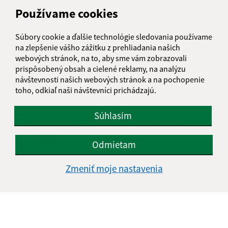
Používame cookies
Súbory cookie a ďalšie technológie sledovania používame
Text vašej správy (povinné)
na zlepšenie vášho zážitku z prehliadania našich
webových stránok, na to, aby sme vám zobrazovali
prispôsobený obsah a cielené reklamy, na analýzu
návštevnosti našich webových stránok a na pochopenie
toho, odkiaľ naši návštevníci prichádzajú.
Súhlasím
Oboznámil som sa so
spracúvaním osobných
údajov
Odmietam
Google reCaptcha Response
Odoslať správu
Zmeniť moje nastavenia
Úradné hodiny: