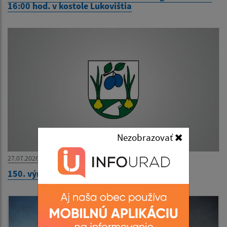
16:00 hod. v kostole Lukovištia
Nezobrazovať
27.07.2026
150. výročie narodenia Ivana Kraska