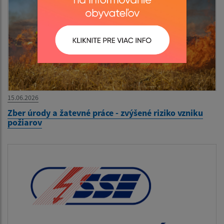
15.06.2026
Zber úrody a žatevné práce - zvýšené riziko vzniku
požiarov