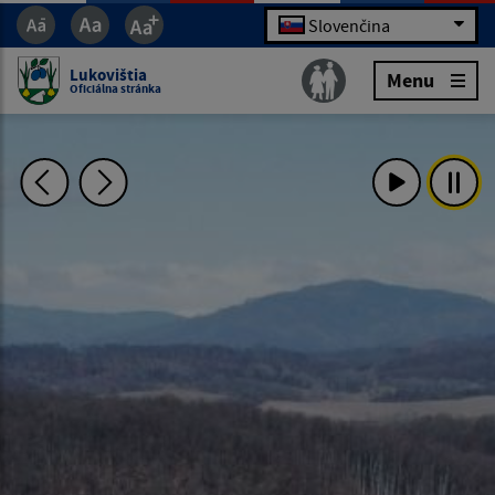
Slovenčina
Lukovištia
Menu
Oficiálna stránka