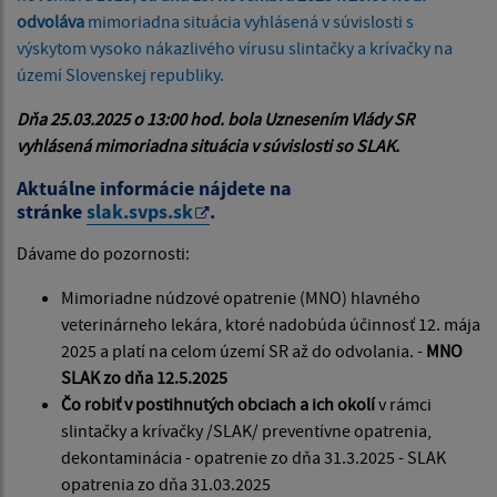
odvoláva
mimoriadna situácia vyhlásená v súvislosti s
výskytom vysoko nákazlivého vírusu slintačky a krívačky na
území Slovenskej republiky.
Dňa 25.03.2025 o 13:00 hod. bola Uznesením Vlády SR
vyhlásená mimoriadna situácia v súvislosti so SLAK.
Aktuálne informácie nájdete na
stránke
slak.svps.sk
.
Dávame do pozornosti:
Mimoriadne núdzové opatrenie (MNO) hlavného
veterinárneho lekára, ktoré nadobúda účinnosť 12. mája
2025 a platí na celom území SR až do odvolania. -
MNO
SLAK zo dňa 12.5.2025
Čo robiť v postihnutých obciach a ich okolí
v rámci
slintačky a krívačky /SLAK/ preventívne opatrenia,
dekontaminácia - opatrenie zo dňa 31.3.2025 - SLAK
opatrenia zo dňa 31.03.2025