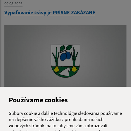
09.03.2026
Vypaľovanie trávy je PRÍSNE ZAKÁZANÉ
Používame cookies
17.12.2025
Výskyt podvodného konania súvisiaceho s
Súbory cookie a ďalšie technológie sledovania používame
programom Obnov dom
na zlepšenie vášho zážitku z prehliadania našich
webových stránok, na to, aby sme vám zobrazovali