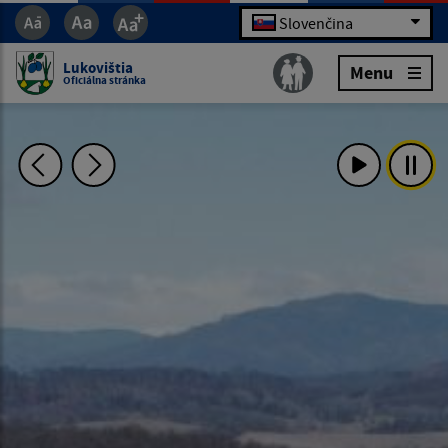
Slovenčina
Lukovištia
Menu
Oficiálna stránka