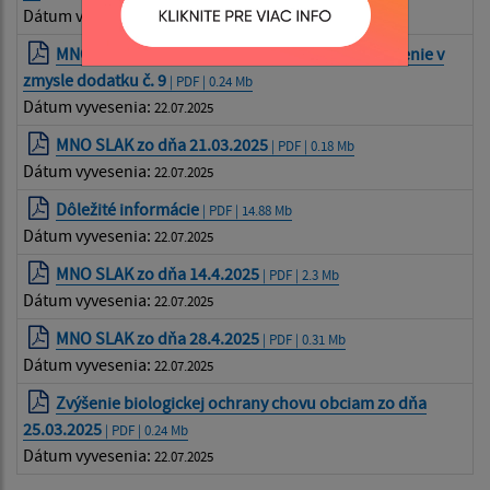
Dátum vyvesenia:
22.07.2025
MNO SLAK zo dňa 21.03.2025 konsolidované znenie v
zmysle dodatku č. 9
| PDF | 0.24 Mb
Dátum vyvesenia:
22.07.2025
MNO SLAK zo dňa 21.03.2025
| PDF | 0.18 Mb
Dátum vyvesenia:
22.07.2025
Dôležité informácie
| PDF | 14.88 Mb
Dátum vyvesenia:
22.07.2025
MNO SLAK zo dňa 14.4.2025
| PDF | 2.3 Mb
Dátum vyvesenia:
22.07.2025
MNO SLAK zo dňa 28.4.2025
| PDF | 0.31 Mb
Dátum vyvesenia:
22.07.2025
Zvýšenie biologickej ochrany chovu obciam zo dňa
25.03.2025
| PDF | 0.24 Mb
Dátum vyvesenia:
22.07.2025