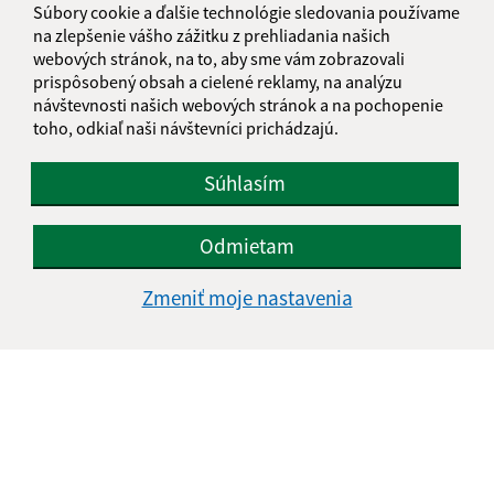
Súbory cookie a ďalšie technológie sledovania používame
+421 47 569 01 01
na zlepšenie vášho zážitku z prehliadania našich
webových stránok, na to, aby sme vám zobrazovali
IČO: 00318906
prispôsobený obsah a cielené reklamy, na analýzu
návštevnosti našich webových stránok a na pochopenie
toho, odkiaľ naši návštevníci prichádzajú.
Súhlasím
Odmietam
Zmeniť moje nastavenia
Informácie o stránke: