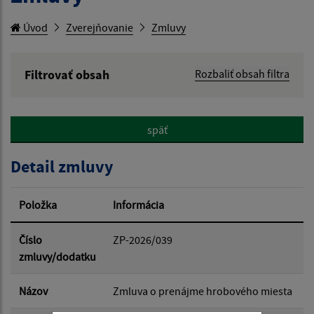
Úvod
Zverejňovanie
Zmluvy
Filtrovať obsah
Rozbaliť obsah filtra
Hľadaný výraz:
späť
Hľadať v:
Detail zmluvy
Typ dátumu:
Položka
Informácia
Dátum od:
Číslo
ZP-2026/039
zmluvy/dodatku
Dátum do:
Názov
Zmluva o prenájme hrobového miesta