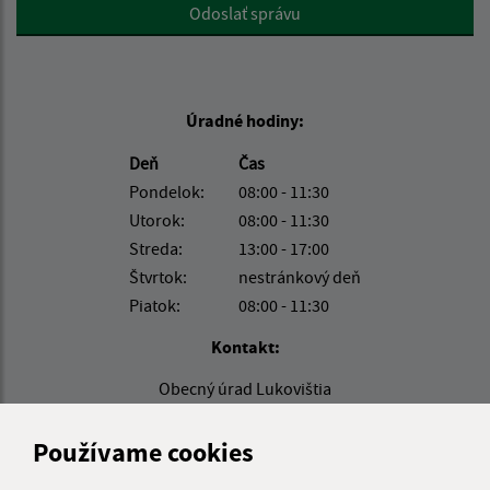
Google reCaptcha Response
Odoslať správu
Úradné hodiny:
Deň
Čas
Pondelok:
08:00 - 11:30
Utorok:
08:00 - 11:30
Streda:
13:00 - 17:00
Štvrtok:
nestránkový deň
Piatok:
08:00 - 11:30
Kontakt:
Obecný úrad Lukovištia
Lukovištia 26
980 26 Lukovištia
Používame cookies
lukovistia@lukovistia.sk