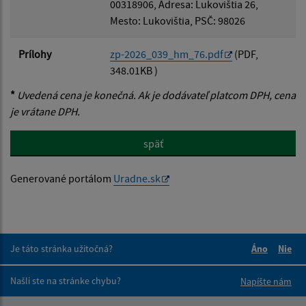
00318906, Adresa: Lukovištia 26,
Mesto: Lukovištia, PSČ: 98026
Prílohy
zp-2026_039_hm_76.pdf
(PDF,
348.01KB )
*
Uvedená cena je konečná. Ak je dodávateľ platcom DPH, cena
je vrátane DPH.
späť
Generované portálom
Uradne.sk
Je táto stránka užitočná?
Áno
Nie
Boli tieto 
Boli 
Našli ste na stránke chybu?
Napíšte nám