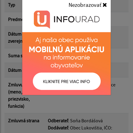
Nezobrazovať
Typ
Hlavná zmluva
Suma od:
Predmet
HM č. 76
Suma do:
Dátum
26.06.2026
zverejnenia
Typ:
Suma s DPH*
2.50 €
Dátum uzavretia
25.06.2026
Filtrovať
Reset
Zmluvu uzavrel
Mgr. Roman Hubert, starosta obce
(meno,
priezvisko,
funkcia)
Zmluvná strana
Odberateľ
: Soňa Bordášová
Dodávateľ
: Obec Lukovištia, IČO: