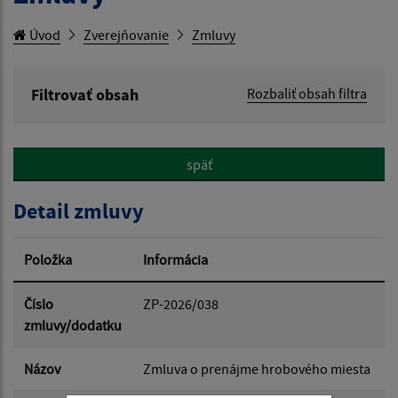
Úvod
Zverejňovanie
Zmluvy
Filtrovať obsah
Rozbaliť obsah filtra
Hľadaný výraz:
späť
Hľadať v:
Detail zmluvy
Typ dátumu:
Položka
Informácia
Dátum od:
Číslo
ZP-2026/038
zmluvy/dodatku
Dátum do:
Názov
Zmluva o prenájme hrobového miesta