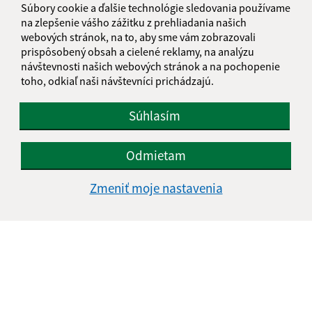
Súbory cookie a ďalšie technológie sledovania používame
+421 47 569 01 01
na zlepšenie vášho zážitku z prehliadania našich
webových stránok, na to, aby sme vám zobrazovali
IČO: 00318906
prispôsobený obsah a cielené reklamy, na analýzu
návštevnosti našich webových stránok a na pochopenie
toho, odkiaľ naši návštevníci prichádzajú.
Súhlasím
Odmietam
Zmeniť moje nastavenia
Informácie o stránke: