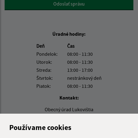
Google reCaptcha Response
Odoslať správu
Úradné hodiny:
Deň
Čas
Pondelok:
08:00 - 11:30
Utorok:
08:00 - 11:30
Streda:
13:00 - 17:00
Štvrtok:
nestránkový deň
Piatok:
08:00 - 11:30
Kontakt:
Obecný úrad Lukovištia
Lukovištia 26
980 26 Lukovištia
Používame cookies
lukovistia@lukovistia.sk