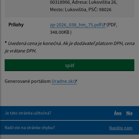
00318906, Adresa: Lukovištia 26,
Mesto: Lukovištia, PSČ: 98026
Prílohy
zp-2026_038_hm_75.pdf
(PDF,
348.00KB )
*
Uvedená cena je konečná. Ak je dodávateľ platcom DPH, cena
je vrátane DPH.
späť
Generované portálom
Uradne.sk
Je táto stránka užitočná?
Áno
Nie
Boli tieto 
Boli 
Našli ste na stránke chybu?
Napíšte nám