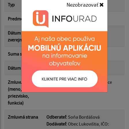
Nezobrazovať
Typ
Hlavná zmluva
Suma od:
Predmet
HM č. 75
Suma do:
Dátum
26.06.2026
zverejnenia
Typ:
Suma s DPH*
2.50 €
Dátum uzavretia
25.06.2026
Filtrovať
Reset
Zmluvu uzavrel
Mgr. Roman Hubert, starosta obce
(meno,
priezvisko,
funkcia)
Zmluvná strana
Odberateľ
: Soňa Bordášová
Dodávateľ
: Obec Lukovištia, IČO: