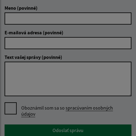
Meno (povinné)
E-mailová adresa (povinné)
Text vašej správy (povinné)
Oboznámil som sa so
spracúvaním osobných
údajov
Google reCaptcha Response
Odoslať správu