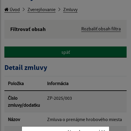
Úvod
Zverejňovanie
Zmluvy
Filtrovať obsah
Rozbaliť obsah filtra
Hľadaný výraz:
späť
Hľadať v:
Detail zmluvy
Typ dátumu:
Položka
Informácia
Dátum od:
Číslo
ZP-2025/003
zmluvy/dodatku
Dátum do:
Názov
Zmluva o prenájme hrobového miesta