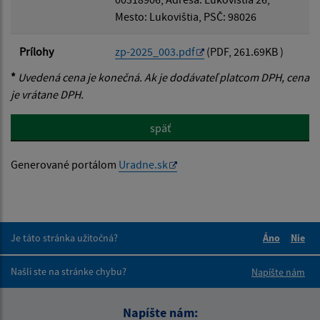
Mesto: Lukovištia, PSČ: 98026
Prílohy
zp-2025_003.pdf
(PDF, 261.69KB )
*
Uvedená cena je konečná. Ak je dodávateľ platcom DPH, cena
je vrátane DPH.
späť
Generované portálom
Uradne.sk
Je táto stránka užitočná?
Áno
Nie
Boli tieto 
Boli 
Našli ste na stránke chybu?
Napíšte nám
Napíšte nám: