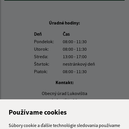
Úradné hodiny:
Deň
Čas
Pondelok:
08:00 - 11:30
Utorok:
08:00 - 11:30
Streda:
13:00 - 17:00
Štvrtok:
nestránkový deň
Piatok:
08:00 - 11:30
Kontakt:
Obecný úrad Lukovištia
Lukovištia 26
980 26 Lukovištia
Používame cookies
lukovistia@lukovistia.sk
Súbory cookie a ďalšie technológie sledovania používame
+421 47 569 01 01