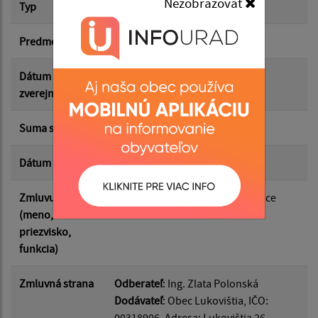
Nezobrazovať
Typ
Hlavná zmluva
Suma od:
Predmet
HM č. 27
Suma do:
Dátum
03.10.2025
zverejnenia
Typ:
Suma s DPH*
25.00 €
Dátum uzavretia
02.10.2025
Filtrovať
Reset
Zmluvu uzavrel
Mgr. Roman Hubert, starosta obce
(meno,
priezvisko,
funkcia)
Zmluvná strana
Odberateľ
: Ing. Zlata Polonská
Dodávateľ
: Obec Lukovištia, IČO:
00318906, Adresa: Lukovištia 26,