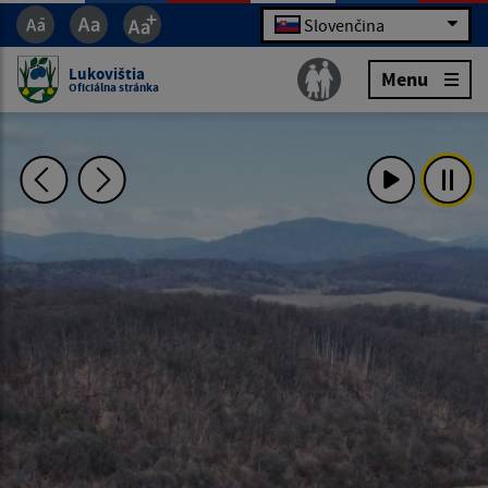
Slovenčina
Lukovištia
Menu
Oficiálna stránka