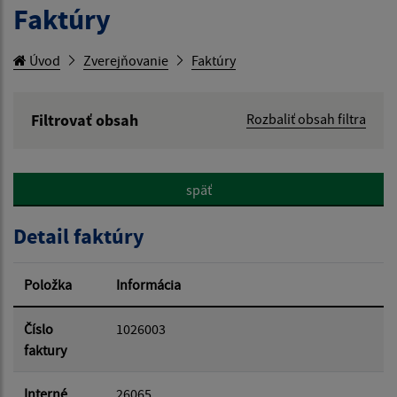
Faktúry
Úvod
Zverejňovanie
Faktúry
Filtrovať obsah
Rozbaliť obsah filtra
Hľadaný výraz:
späť
Hľadať v:
Detail faktúry
Typ dátumu:
Položka
Informácia
Dátum od:
Číslo
1026003
faktury
Dátum do:
Interné
26065