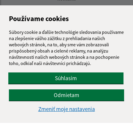
Obecný úrad Lukovištia
Používame cookies
Lukovištia 26
980 26 Lukovištia
Súbory cookie a ďalšie technológie sledovania používame
lukovistia@lukovistia.sk
na zlepšenie vášho zážitku z prehliadania našich
+421 47 569 01 01
webových stránok, na to, aby sme vám zobrazovali
prispôsobený obsah a cielené reklamy, na analýzu
IČO: 00318906
návštevnosti našich webových stránok a na pochopenie
toho, odkiaľ naši návštevníci prichádzajú.
Súhlasím
Odmietam
Zmeniť moje nastavenia