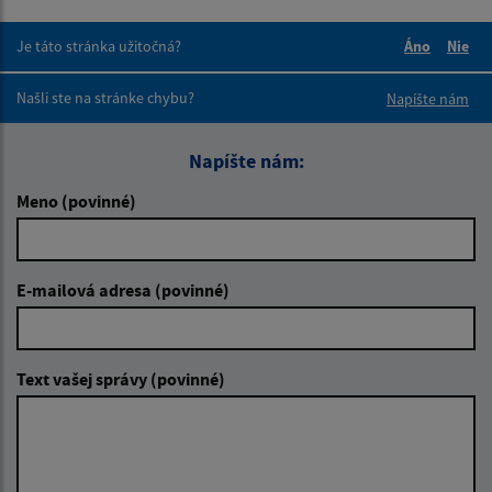
Je táto stránka užitočná?
Áno
Nie
Boli tieto 
Boli 
Našli ste na stránke chybu?
Napíšte nám
Napíšte nám:
Meno (povinné)
E-mailová adresa (povinné)
Text vašej správy (povinné)