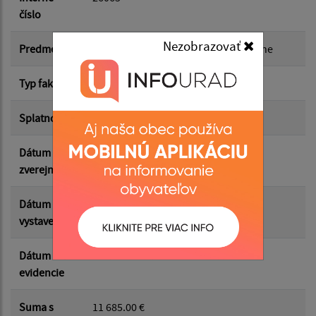
číslo
Suma od:
Nezobrazovať
Predmet
Výstavba chodníka I.Kraska v cintoríne
Typ faktúry
dodávateľská
Suma do:
Splatnosť
09.05.2026
Dátum
21.05.2026
Filtrovať
Reset
zverejnenia
Dátum
25.04.2026
vystavenia
Dátum
04.05.2026
evidencie
Suma s
11 685.00 €