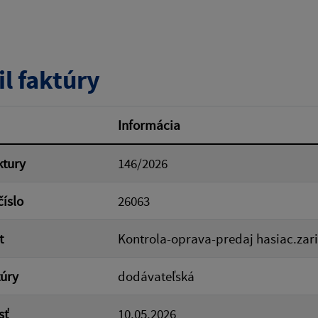
tumu:
Dátum od:
il faktúry
od:
Suma do:
Informácia
ktury
146/2026
ovať
číslo
26063
t
Kontrola-oprava-predaj hasiac.zar
túry
dodávateľská
sť
10.05.2026