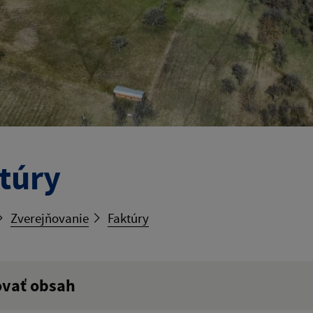
túry
Zverejňovanie
Faktúry
ovať obsah
ý výraz: