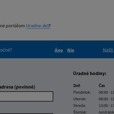
né portálom
Uradne.sk
itočné?
Našli
Áno
Nie
Boli tieto informácie pre 
Boli tieto informáci
Úradné hodiny:
Deň
Čas
adresa (povinné)
Pondelok:
08:00 - 1
Utorok:
08:00 - 1
Streda:
13:00 - 1
Štvrtok:
nestránk