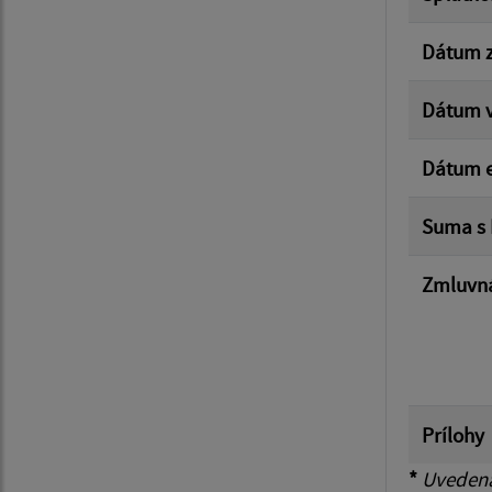
Dátum z
Dátum v
Dátum e
Suma s
Zmluvná
Prílohy
*
Uvedená 