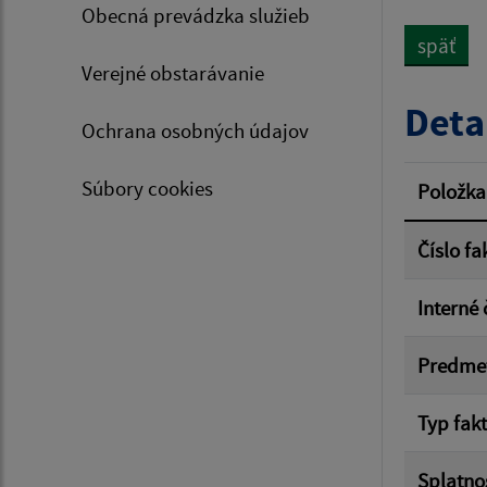
Obecná prevádzka služieb
späť
Verejné obstarávanie
Typ dá
Deta
Ochrana osobných údajov
Suma 
Súbory cookies
Položka
Číslo fa
Filtr
Interné 
Predme
Typ fak
Splatno