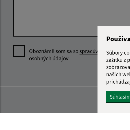
Použív
Oboznámil som sa so
spracúvaním
Súbory co
osobných údajov
zážitku z
zobrazova
našich we
prichádza
Súhlasí