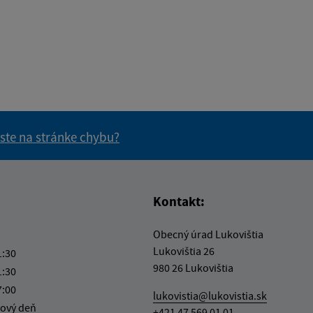
 ste na stránke chybu?
vás užitočné?
e pre vás užitočné?
Kontakt:
Obecný úrad Lukovištia
Lukovištia 26
1:30
980 26 Lukovištia
1:30
7:00
lukovistia@lukovistia.sk
ový deň
+421 47 569 01 01