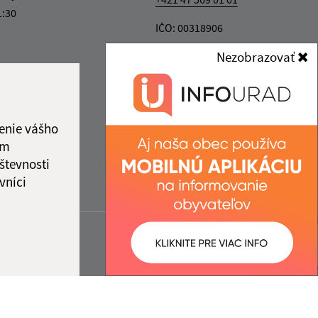
1:30
IČO: 00318906
Nezobrazovať
enie vášho
ám
števnosti
vníci