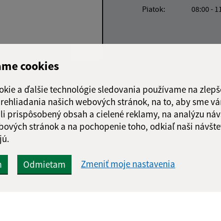
Piatok:
08:00 - 1
ame cookies
Google reCaptcha Response
Odoslať správu
okie a ďalšie technológie sledovania používame na zlepš
 prehliadania našich webových stránok, na to, aby sme v
li prispôsobený obsah a cielené reklamy, na analýzu náv
bových stránok a na pochopenie toho, odkiaľ naši návšte
jú.
Zmeniť moje nastavenia
m
Odmietam