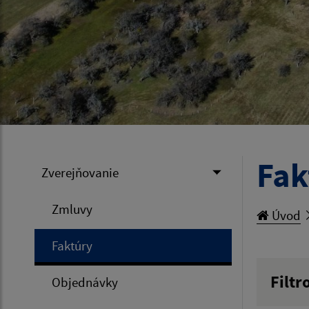
Fak
Zverejňovanie
Zmluvy
Úvod
Faktúry
Filtr
Objednávky
Hľadan