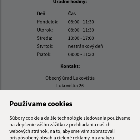
Úradné hodiny:
Deň
Čas
Pondelok:
08:00 - 11:30
Utorok:
08:00 - 11:30
Streda:
13:00 - 17:00
Štvrtok:
nestránkový deň
Piatok:
08:00 - 11:30
Kontakt:
Obecný úrad Lukovištia
Lukovištia 26
980 26 Lukovištia
Používame cookies
lukovistia@lukovistia.sk
+421 47 569 01 01
Súbory cookie a ďalšie technológie sledovania používame
na zlepšenie vášho zážitku z prehliadania našich
IČO: 00318906
webových stránok, na to, aby sme vám zobrazovali
prispôsobený obsah a cielené reklamy, na analýzu