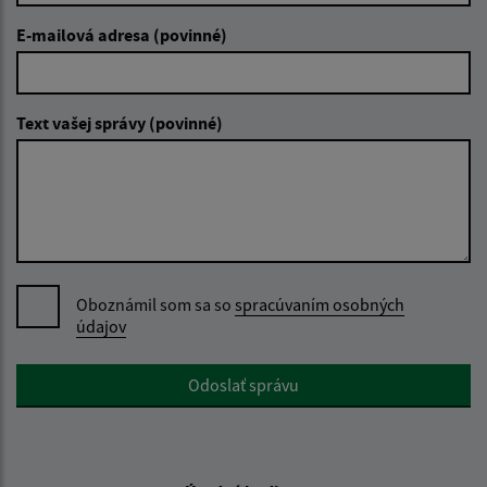
E-mailová adresa (povinné)
Text vašej správy (povinné)
Oboznámil som sa so
spracúvaním osobných
údajov
Google reCaptcha Response
Odoslať správu