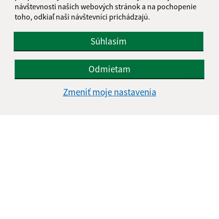
návštevnosti našich webových stránok a na pochopenie
toho, odkiaľ naši návštevníci prichádzajú.
Súhlasím
Odmietam
Zmeniť moje nastavenia
Informácie o stránke:
Vyhlásenie o prístupnosti
Autorské práva
Ochrana osobných údajov