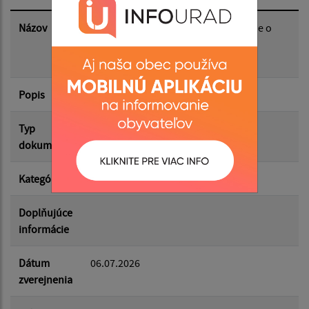
Dátum zverejnenia do:
Názov
Zápisnica okrskovej volebnej komisie o
priebehu a výsledku hlasovania vo
volebnom okrsku v referende
Filtrovať
Reset
Popis
sobota 4. júla 2026
Typ
Voľby/Referendá
dokumentu
Kategória
Referendá
Doplňujúce
informácie
Dátum
06.07.2026
zverejnenia