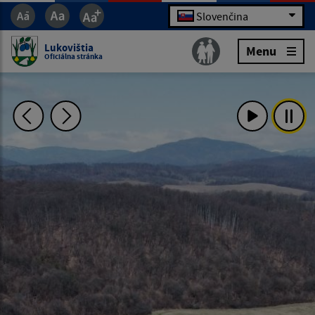
Slovenčina
Lukovištia
Menu
Oficiálna stránka