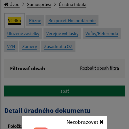
Úvod
Samospráva
Úradná tabuľa
Všetko
Rôzne
Rozpočet-Hospodárenie
Uložené zásielky
Verejné vyhlášky
Voľby/Referendá
VZN
Zámery
Zasadnutia OZ
Filtrovať obsah
Rozbaliť obsah filtra
Názov:
späť
Popis:
Detail úradného dokumentu
Dátum zverejnenia od:
Nezobrazovať
Položka
Informácia