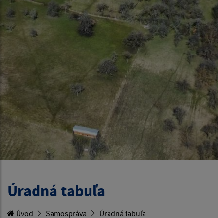
Úradná tabuľa
Úvod
Samospráva
Úradná tabuľa