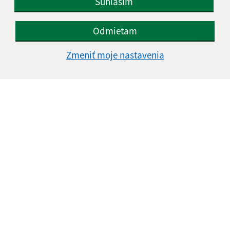
Súhlasím
Odmietam
Zmeniť moje nastavenia
Informácie o stránke:
Vyhlásenie o prístupnosti
Autorské práva
Ochrana osobných údajov
Navigácia:
Vytlačiť aktuálnu stránku
Mapa stránok
Cookies