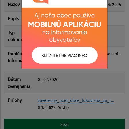
Názov
Záverečný účet Obce Lukovištia za rok 2025
Popis
OZ č. 4/2026 - 30.06.2026
Filtrovať
Reset
Typ
Zasadnutia OZ
dokumentu
Doplňujúce
Schválený dňa 30.06.2026 MOZ - Uznesenie
informácie
č. 17/2026
Dátum
01.07.2026
zverejnenia
Prílohy
zaverecny_ucet_obce_lukovistia_za_r...
(PDF, 622.76KB )
späť