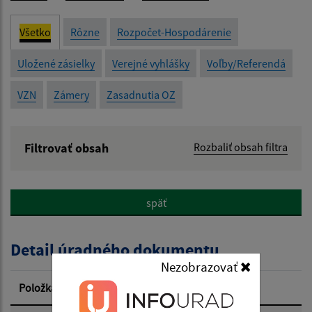
Všetko
Rôzne
Rozpočet-Hospodárenie
Uložené zásielky
Verejné vyhlášky
Voľby/Referendá
VZN
Zámery
Zasadnutia OZ
Filtrovať obsah
Rozbaliť obsah filtra
Názov:
späť
Popis:
Detail úradného dokumentu
Dátum zverejnenia od:
Nezobrazovať
Položka
Informácia
Dátum zverejnenia do: