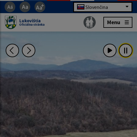
Slovenčina
Lukovištia
Menu
Oficiálna stránka