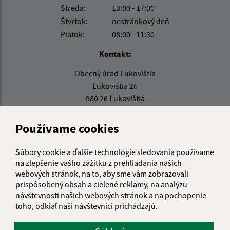
Streda:
13:00 - 17:00
Štvrtok:
nestránkový deň
Piatok:
08:00 - 11:30
Kontakt:
Obecný úrad Lukovištia
Lukovištia 26
980 26 Lukovištia
lukovistia@lukovistia.sk
Používame cookies
+421 47 569 01 01
IČO: 00318906
Súbory cookie a ďalšie technológie sledovania používame
na zlepšenie vášho zážitku z prehliadania našich
webových stránok, na to, aby sme vám zobrazovali
prispôsobený obsah a cielené reklamy, na analýzu
návštevnosti našich webových stránok a na pochopenie
toho, odkiaľ naši návštevníci prichádzajú.