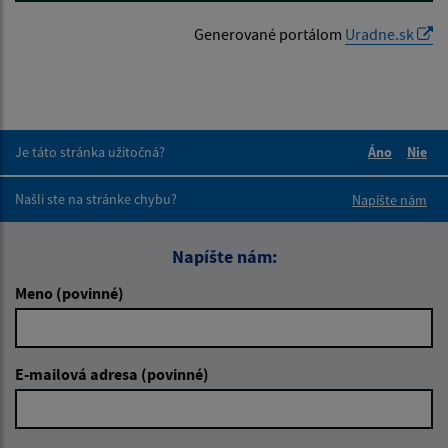
Generované portálom
Uradne.sk
Je táto stránka užitočná?
Áno
Nie
Boli tieto 
Boli 
Našli ste na stránke chybu?
Napíšte nám
Napíšte nám:
Meno (povinné)
E-mailová adresa (povinné)