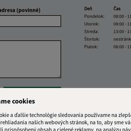
Deň
Čas
adresa (povinné)
Pondelok:
08:00 - 1
Utorok:
08:00 - 1
Streda:
13:00 - 1
Štvrtok:
nestránk
Piatok:
08:00 - 1
Google reCaptcha Response
Odoslať správu
ame cookies
okie a ďalšie technológie sledovania používame na zlepš
 prehliadania našich webových stránok, na to, aby sme v
li prispôsobený obsah a cielené reklamy, na analýzu náv