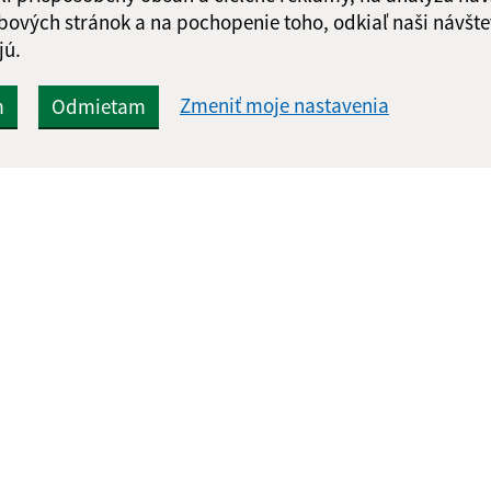
bových stránok a na pochopenie toho, odkiaľ naši návšte
jú.
Zmeniť moje nastavenia
m
Odmietam
Rýchle odkazy:
Aktualiz
nku
Aktuality
07.08.2026 
História
RSS
Fotogaléria