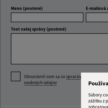
Meno (povinné)
E-mailová 
Text vašej správy (povinné)
Oboznámil som sa so
spracúvaním
Použív
osobných údajov
Súbory co
zážitku z
zobrazova