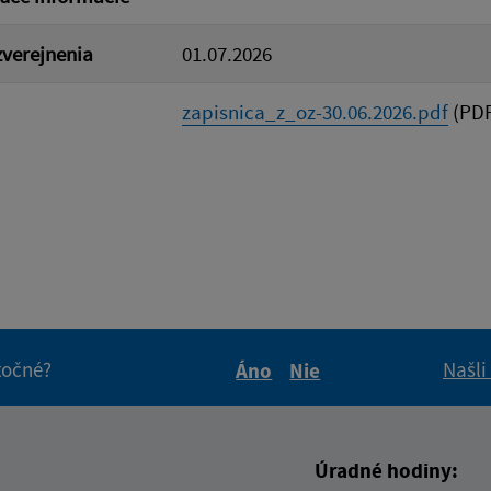
verejnenia
01.07.2026
zapisnica_z_oz-30.06.2026.pdf
(PDF
itočné?
Našli
Áno
Nie
Boli tieto informácie pre 
Boli tieto informáci
Úradné hodiny: