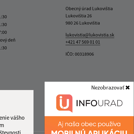
Obecný úrad Lukovištia
Lukovištia 26
1:30
980 26 Lukovištia
1:30
7:00
lukovistia@lukovistia.sk
ový deň
+421 47 569 01 01
1:30
IČO: 00318906
Nezobrazovať
enie vášho
ám
števnosti