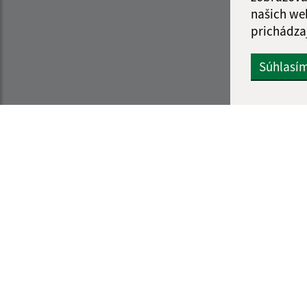
našich we
prichádza
Súhlasí
Informácie o stránke:
Navigácia:
Vyhlásenie o prístupnosti
Vytlačiť aktuálnu strá
Autorské práva
Mapa stránok
Ochrana osobných údajov
Cookies