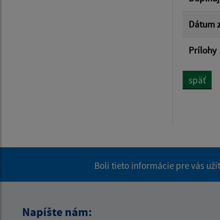
Dátum z
Prílohy
späť
Boli tieto informácie pre vás už
Napíšte nám: