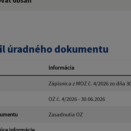
ovať obsah
:
Popis:
zverejnenia do:
il úradného dokumentu
ovať
Informácia
Zápisnica z MOZ č. 4/2026 zo dňa 3
OZ č. 4/2026 - 30.06.2026
kumentu
Zasadnutia OZ
úce informácie