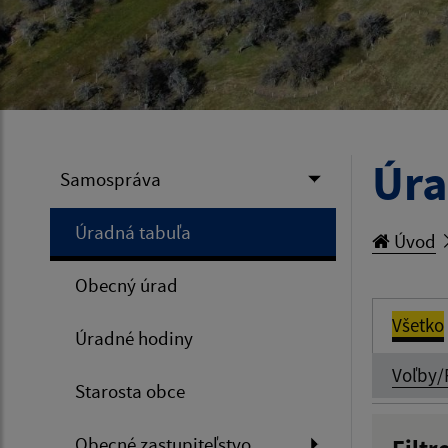
Úra
Samospráva
Úradná tabuľa
Úvod
Obecný úrad
Všetko
Úradné hodiny
Voľby/
Starosta obce
Obecné zastupiteľstvo