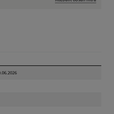
Dátum zverejnenia od:
Reset
0.06.2026