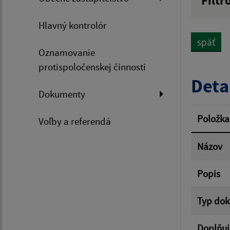
Filtr
Názov
Hlavný kontrolór
späť
Oznamovanie
Dátum 
protispoločenskej činnosti
Deta
Dokumenty
Filtr
Položka
Voľby a referendá
Názov
Popis
Typ do
Doplňuj