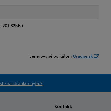
, 201.82KB )
Generované portálom
Uradne.sk
 ste na stránke chybu?
vás užitočné?
e pre vás užitočné?
Kontakt: