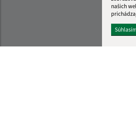
našich we
prichádza
Súhlasí
Informácie o stránke:
Navigácia:
Vyhlásenie o prístupnosti
Vytlačiť aktuálnu strá
Autorské práva
Mapa stránok
Ochrana osobných údajov
Cookies