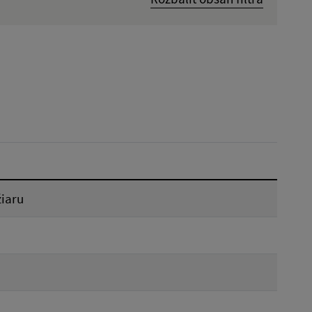
Dátum zverejnenia od:
Reset
iaru