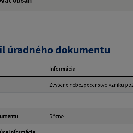
ovať obsah
:
Popis:
zverejnenia do:
il úradného dokumentu
ovať
Informácia
Zvýšené nebezpečenstvo vzniku pož
kumentu
Rôzne
úce informácie