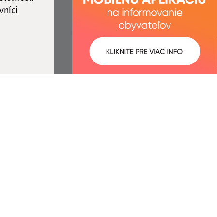
vníci
ované:
Správca obsahu:
08:32 hod.
Správca obsahu je Obec
Lukovištia.
Vytvorené v súlade s
Jednotným