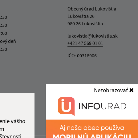
Obecný úrad Lukovištia
Lukovištia 26
1:30
980 26 Lukovištia
1:30
7:00
lukovistia@lukovistia.sk
ový deň
+421 47 569 01 01
1:30
IČO: 00318906
Nezobrazovať
enie vášho
ám
števnosti