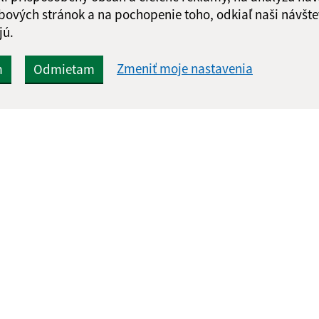
bových stránok a na pochopenie toho, odkiaľ naši návšte
jú.
Zmeniť moje nastavenia
m
Odmietam
Rýchle odkazy:
Aktualiz
nku
Aktuality
07.08.2026 
História
RSS
Fotogaléria