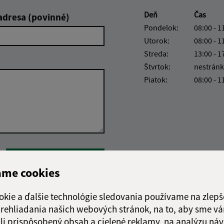
Deň
Čas
adresa (povinné)
Pondelok:
08:00 - 1
Utorok:
08:00 - 1
Streda:
13:00 - 1
Štvrtok:
nestránk
Piatok:
08:00 - 1
Google reCaptcha Response
Odoslať správu
ame cookies
okie a ďalšie technológie sledovania používame na zlepš
 prehliadania našich webových stránok, na to, aby sme v
li prispôsobený obsah a cielené reklamy, na analýzu náv