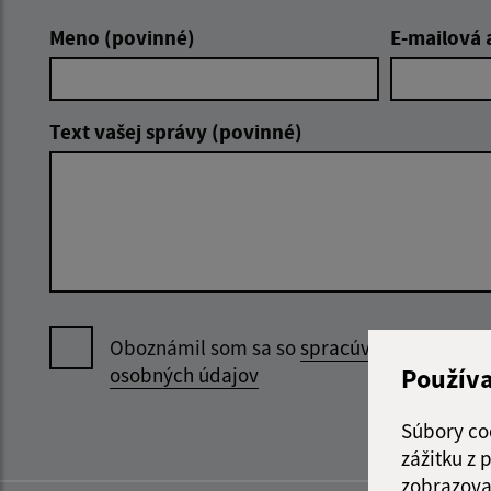
Meno (povinné)
E-mailová 
Text vašej správy (povinné)
Oboznámil som sa so
spracúvaním
Použív
osobných údajov
Súbory co
zážitku z
zobrazova