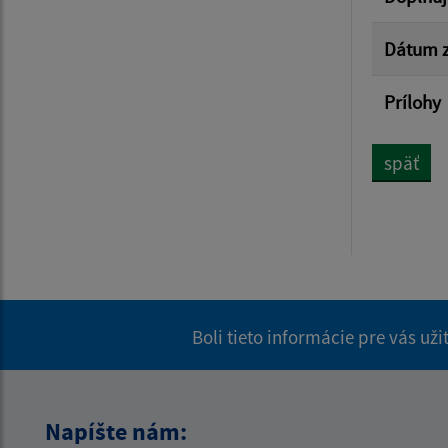
Dátum z
Prílohy
späť
Boli tieto informácie pre vás už
Napíšte nám: