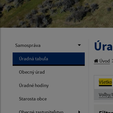
Úra
Samospráva
Úradná tabuľa
Úvod
Obecný úrad
Všetko
Úradné hodiny
Voľby/
Starosta obce
Obecné zastupiteľstvo