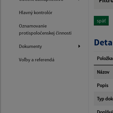
Filtr
Názov
Hlavný kontrolór
späť
Oznamovanie
Dátum 
protispoločenskej činnosti
Deta
Dokumenty
Filtr
Položka
Voľby a referendá
Názov
Popis
Typ do
Doplňuj