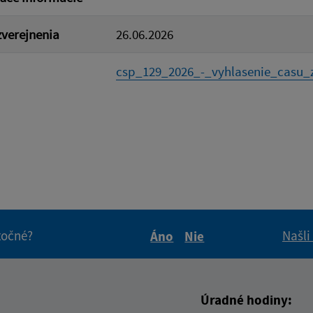
verejnenia
26.06.2026
csp_129_2026_-_vyhlasenie_casu_z
itočné?
Našli
Áno
Nie
Boli tieto informácie pre 
Boli tieto informáci
Úradné hodiny: