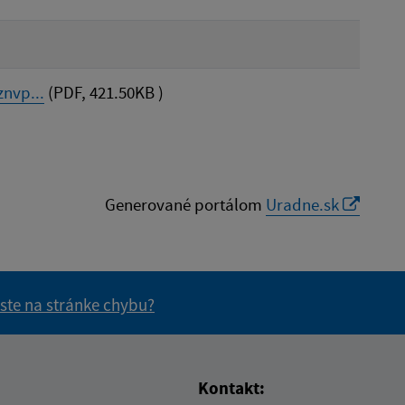
nvp...
(PDF, 421.50KB )
Generované portálom
Uradne.sk
 ste na stránke chybu?
vás užitočné?
e pre vás užitočné?
Kontakt: