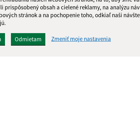
li prispôsobený obsah a cielené reklamy, na analýzu náv
bových stránok a na pochopenie toho, odkiaľ naši návšte
jú.
Zmeniť moje nastavenia
m
Odmietam
Rýchle odkazy:
Aktualiz
nku
Aktuality
05.08.2026 