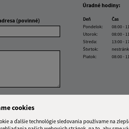
Úradné hodiny:
Deň
Čas
adresa (povinné)
Pondelok:
08:00 - 1
Utorok:
08:00 - 1
Streda:
13:00 - 1
Štvrtok:
nestránk
Piatok:
08:00 - 1
Google reCaptcha Response
Odoslať správu
ame cookies
okie a ďalšie technológie sledovania používame na zlepš
 prehliadania našich webových stránok, na to, aby sme v