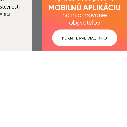
števnosti
vníci
ované:
Správca obsahu:
18:40 hod.
Správca obsahu je Obec