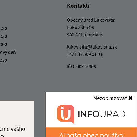
Kontakt:
Obecný úrad Lukovištia
Lukovištia 26
1:30
980 26 Lukovištia
1:30
7:00
lukovistia@lukovistia.sk
ový deň
+421 47 569 01 01
1:30
IČO: 00318906
Nezobrazovať
enie vášho
ám