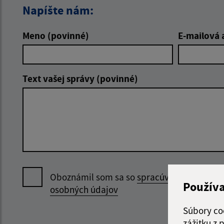
Napíšte nám:
Meno (povinné)
E-mailová 
Text vašej správy (povinné)
Oboznámil som sa so
spracúvaním
Použív
osobných údajov
Súbory co
zážitku z