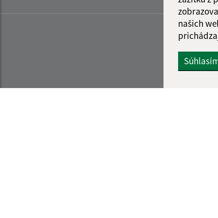
zobrazova
našich we
prichádza
Súhlasí
Informácie o stránke:
Navigácia:
Vyhlásenie o prístupnosti
Vytlačiť aktuálnu strá