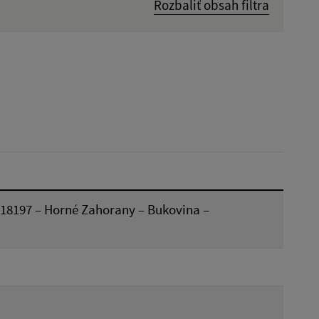
Rozbaliť obsah filtra
Dátum zverejnenia od:
Reset
18197 – Horné Zahorany – Bukovina –