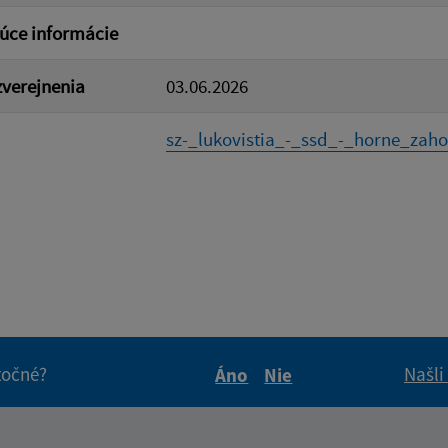
úce informácie
verejnenia
03.06.2026
sz-_lukovistia_-_ssd_-_horne_zahor
itočné?
Našli
Áno
Nie
Boli tieto informácie pre 
Boli tieto informáci