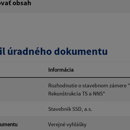
ovať obsah
:
Popis:
zverejnenia do:
il úradného dokumentu
ovať
Informácia
Rozhodnutie o stavebnom zámere "
Rekonštrukcia TS a NNS"
Stavebník SSD, a.s.
kumentu
Verejné vyhlášky