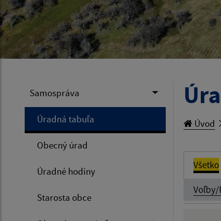
Úra
Samospráva
Úradná tabuľa
Úvod
Obecný úrad
Všetko
Úradné hodiny
Voľby/
Starosta obce