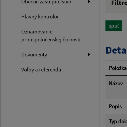
Obecné zastupiteľstvo
Filtr
Názov
Hlavný kontrolór
späť
Oznamovanie
Dátum 
protispoločenskej činnosti
Deta
Dokumenty
Filtr
Položka
Voľby a referendá
Názov
Popis
Typ do