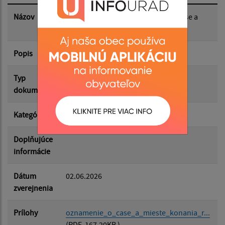
Dátum zverejnenia do:
Názov
Referendum 2026 - Oznámenie o čase a
mieste konania referenda
Popis
Filtrovať
sobota 4. júla 2026
Reset
Typ
Voľby/Referendá
dokumentu
Kategória
Referendá
Doplňujúce
informácie
Dátum
02.06.2026
zverejnenia
Prílohy
oznamenie_o_case_a_mieste_konania_r...
(PDF, 167.20KB )