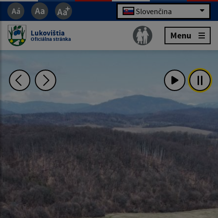
Slovenčina
Lukovištia
Menu
Oficiálna stránka