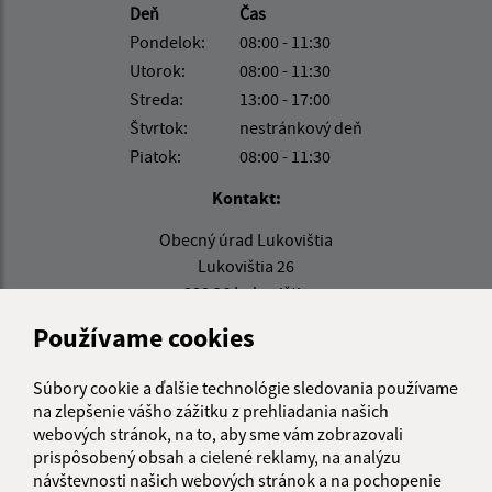
Deň
Čas
Pondelok:
08:00 - 11:30
Utorok:
08:00 - 11:30
Streda:
13:00 - 17:00
Štvrtok:
nestránkový deň
Piatok:
08:00 - 11:30
Kontakt:
Obecný úrad Lukovištia
Lukovištia 26
980 26 Lukovištia
Používame cookies
lukovistia@lukovistia.sk
+421 47 569 01 01
Súbory cookie a ďalšie technológie sledovania používame
IČO: 00318906
na zlepšenie vášho zážitku z prehliadania našich
webových stránok, na to, aby sme vám zobrazovali
prispôsobený obsah a cielené reklamy, na analýzu
návštevnosti našich webových stránok a na pochopenie