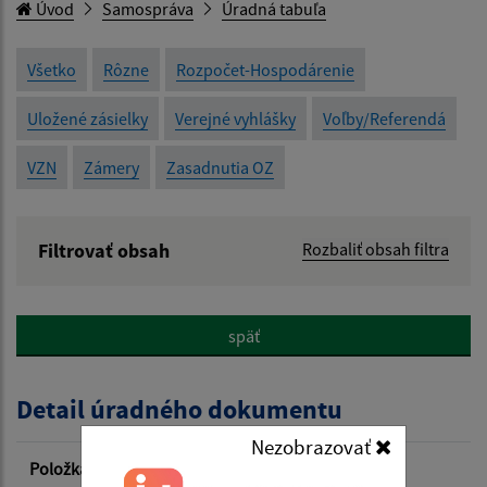
Úvod
Samospráva
Úradná tabuľa
Všetko
Rôzne
Rozpočet-Hospodárenie
Uložené zásielky
Verejné vyhlášky
Voľby/Referendá
VZN
Zámery
Zasadnutia OZ
Filtrovať obsah
Rozbaliť obsah filtra
Názov:
späť
Popis:
Detail úradného dokumentu
Dátum zverejnenia od:
Nezobrazovať
Položka
Informácia