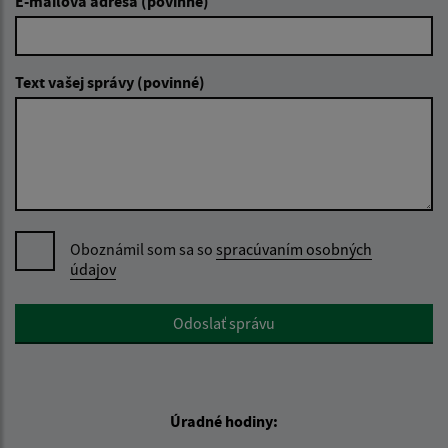
E-mailová adresa (povinné)
Text vašej správy (povinné)
Oboznámil som sa so
spracúvaním osobných
údajov
Google reCaptcha Response
Odoslať správu
Úradné hodiny: