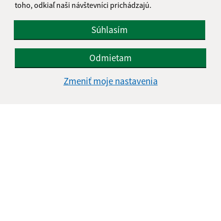
toho, odkiaľ naši návštevníci prichádzajú.
Súhlasím
Odmietam
Zmeniť moje nastavenia
Informácie o stránke:
Vyhlásenie o prístupnosti
Autorské práva
Ochrana osobných údajov
Navigácia: