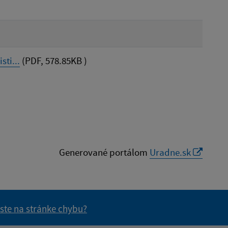
ti...
(PDF, 578.85KB )
Generované portálom
Uradne.sk
 ste na stránke chybu?
vás užitočné?
e pre vás užitočné?