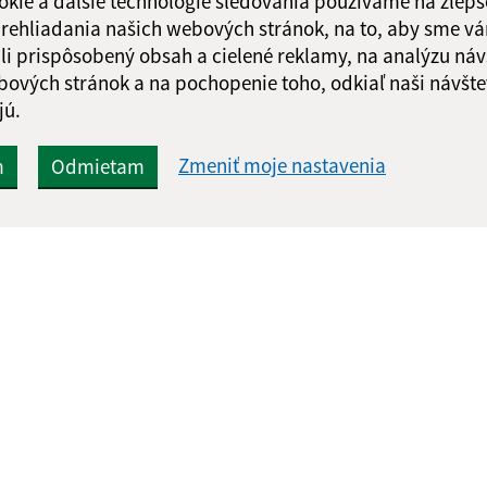
okie a ďalšie technológie sledovania používame na zlepš
 prehliadania našich webových stránok, na to, aby sme v
li prispôsobený obsah a cielené reklamy, na analýzu náv
bových stránok a na pochopenie toho, odkiaľ naši návšte
jú.
Zmeniť moje nastavenia
m
Odmietam
Rýchle odkazy:
Aktualiz