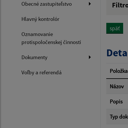
Obecné zastupiteľstvo
Filtr
Názov
Hlavný kontrolór
späť
Oznamovanie
Dátum 
protispoločenskej činnosti
Deta
Dokumenty
Filtr
Položka
Voľby a referendá
Názov
Popis
Typ do