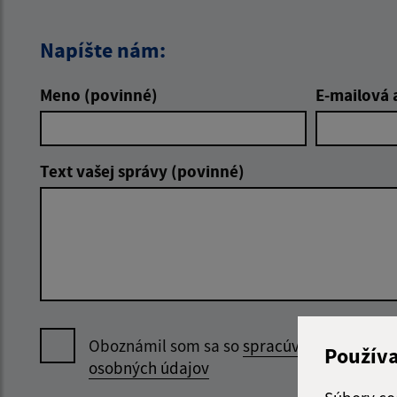
Napíšte nám:
Meno (povinné)
E-mailová 
Text vašej správy (povinné)
Oboznámil som sa so
spracúvaním
Použív
osobných údajov