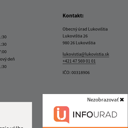
Kontakt:
Obecný úrad Lukovištia
Lukovištia 26
1:30
980 26 Lukovištia
1:30
7:00
lukovistia@lukovistia.sk
ový deň
+421 47 569 01 01
1:30
IČO: 00318906
Nezobrazovať