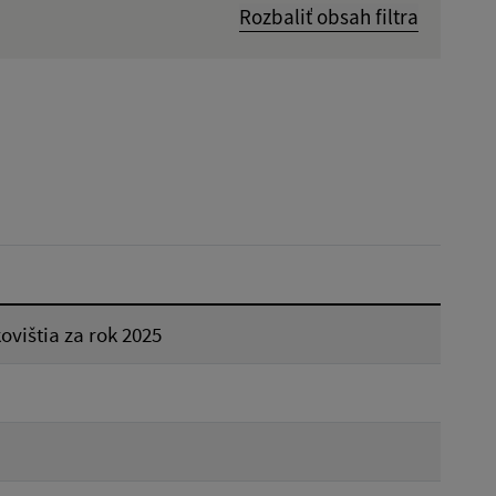
Rozbaliť obsah filtra
Dátum zverejnenia od:
Reset
ovištia za rok 2025