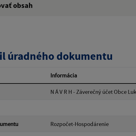
ovať obsah
:
Popis:
zverejnenia do:
il úradného dokumentu
ovať
Informácia
N Á V R H - Záverečný účet Obce Luk
kumentu
Rozpočet-Hospodárenie