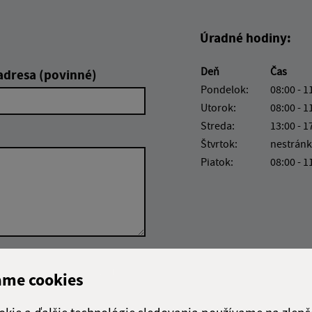
Úradné hodiny:
Deň
Čas
adresa (povinné)
Pondelok:
08:00 - 1
Utorok:
08:00 - 1
Streda:
13:00 - 1
Štvrtok:
nestránk
Piatok:
08:00 - 1
Google reCaptcha Response
Odoslať správu
ame cookies