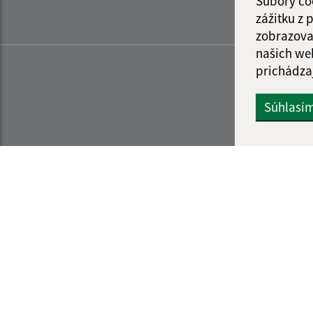
Súbory co
zážitku z
zobrazova
našich we
prichádza
Súhlasí
Informácie o stránke:
Navigácia: