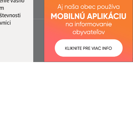
enie vášho
ám
števnosti
vníci
ované:
Správca obsahu: