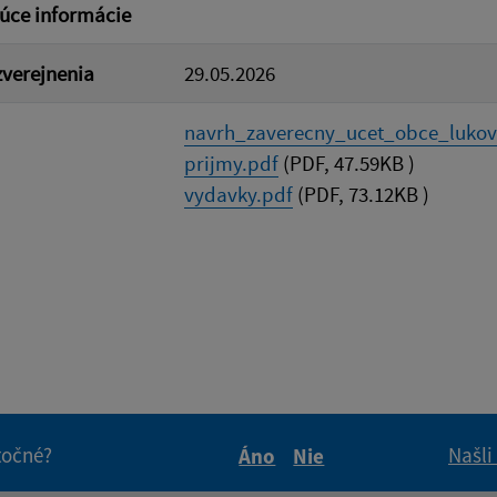
úce informácie
verejnenia
29.05.2026
navrh_zaverecny_ucet_obce_lukovis
prijmy.pdf
(PDF, 47.59KB )
vydavky.pdf
(PDF, 73.12KB )
itočné?
Našli
Áno
Nie
Boli tieto informácie pre 
Boli tieto informáci