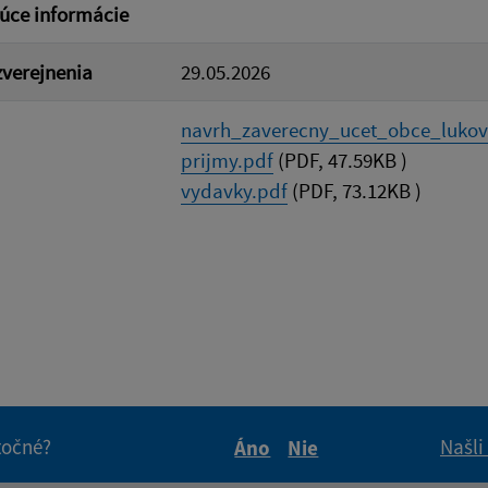
úce informácie
verejnenia
29.05.2026
navrh_zaverecny_ucet_obce_lukovis
prijmy.pdf
(PDF, 47.59KB )
vydavky.pdf
(PDF, 73.12KB )
itočné?
Našli
Áno
Nie
Boli tieto informácie pre 
Boli tieto informáci