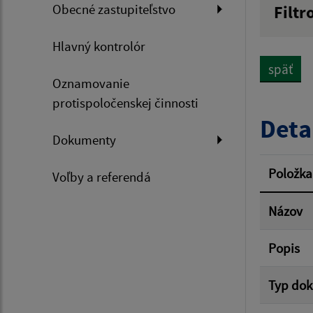
Obecné zastupiteľstvo
Filtr
Názov
Hlavný kontrolór
späť
Oznamovanie
Dátum 
protispoločenskej činnosti
Deta
Dokumenty
Filtr
Položka
Voľby a referendá
Názov
Popis
Typ do