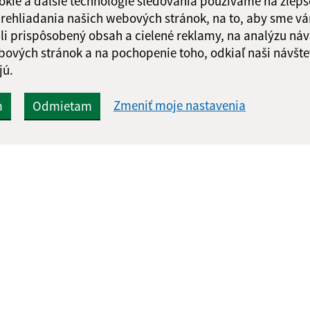
okie a ďalšie technológie sledovania používame na zlepš
 prehliadania našich webových stránok, na to, aby sme v
li prispôsobený obsah a cielené reklamy, na analýzu náv
bových stránok a na pochopenie toho, odkiaľ naši návšte
jú.
Zmeniť moje nastavenia
m
Odmietam
Rýchle odkazy:
Aktualiz