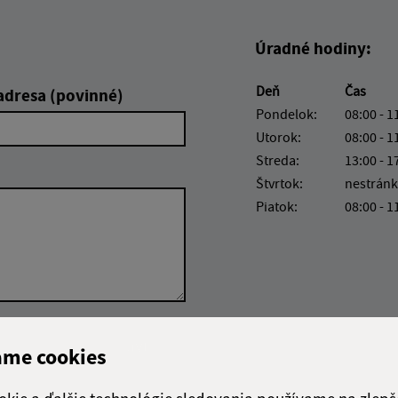
Úradné hodiny:
Deň
Čas
adresa (povinné)
Pondelok:
08:00 - 1
Utorok:
08:00 - 1
Streda:
13:00 - 1
Štvrtok:
nestránk
Piatok:
08:00 - 1
Google reCaptcha Response
Odoslať správu
ame cookies