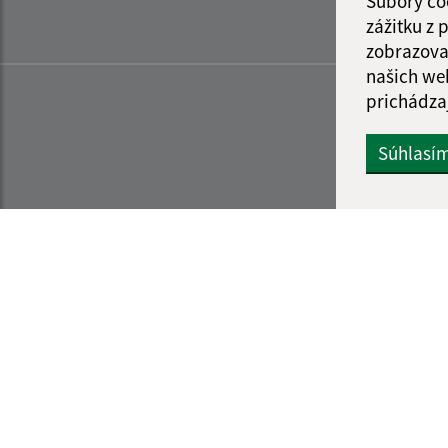
Súbory co
zážitku z
zobrazova
našich we
prichádza
Súhlasí
Informácie o stránke:
Navigácia: