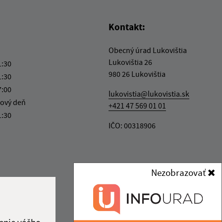
Kontakt:
Obecný úrad Lukovištia
Lukovištia 26
1:30
980 26 Lukovištia
1:30
7:00
lukovistia@lukovistia.sk
ový deň
+421 47 569 01 01
1:30
IČO: 00318906
Nezobrazovať