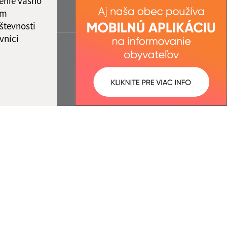
enie vášho
ám
števnosti
vníci
ované:
Správca obsahu: