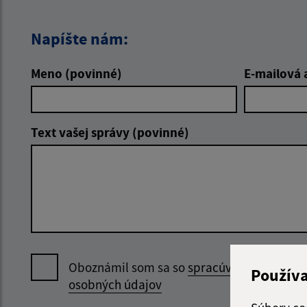
Napíšte nám:
Meno (povinné)
E-mailová 
Text vašej správy (povinné)
Oboznámil som sa so
spracúvaním
Použív
osobných údajov