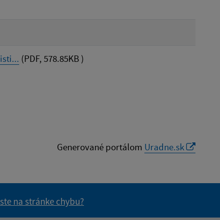
ti...
(PDF, 578.85KB )
Generované portálom
Uradne.sk
 ste na stránke chybu?
vás užitočné?
e pre vás užitočné?