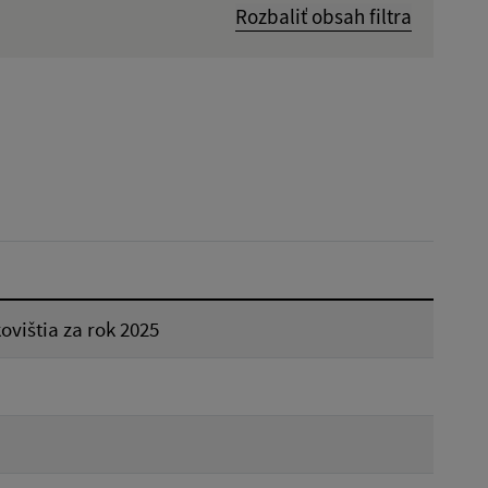
Rozbaliť obsah filtra
Dátum zverejnenia od:
Reset
ovištia za rok 2025