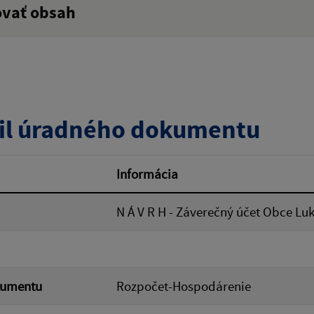
ovať obsah
:
Popis:
zverejnenia do:
il úradného dokumentu
ovať
Informácia
N Á V R H - Záverečný účet Obce Luk
kumentu
Rozpočet-Hospodárenie