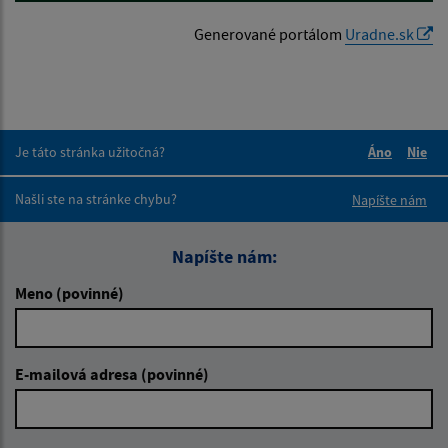
Generované portálom
Uradne.sk
Je táto stránka užitočná?
Áno
Nie
Boli tieto 
Boli 
Našli ste na stránke chybu?
Napíšte nám
Napíšte nám:
Meno (povinné)
E-mailová adresa (povinné)