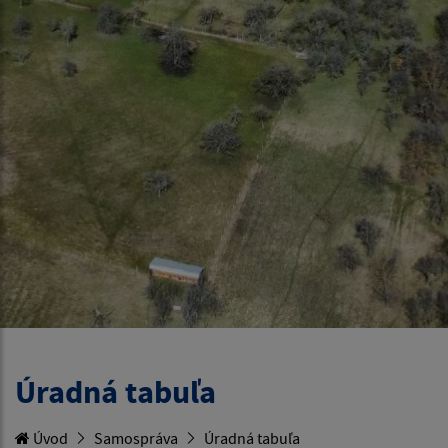
Úradná tabuľa
Úvod
Samospráva
Úradná tabuľa