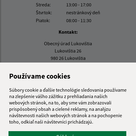
Streda:
13:00 - 17:00
Štvrtok:
nestránkový deň
Piatok:
08:00 - 11:30
Kontakt:
Obecný úrad Lukovištia
Lukovištia 26
980 26 Lukovištia
lukovistia@lukovistia.sk
Používame cookies
+421 47 569 01 01
IČO: 00318906
Súbory cookie a ďalšie technológie sledovania používame
na zlepšenie vášho zážitku z prehliadania našich
webových stránok, na to, aby sme vám zobrazovali
prispôsobený obsah a cielené reklamy, na analýzu
návštevnosti našich webových stránok a na pochopenie
toho, odkiaľ naši návštevníci prichádzajú.