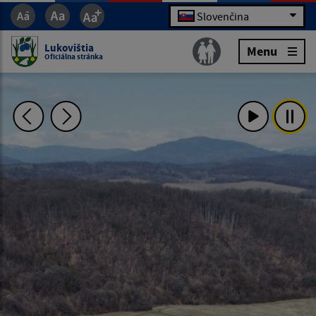
Slovenčina
Lukovištia
Menu
Oficiálna stránka