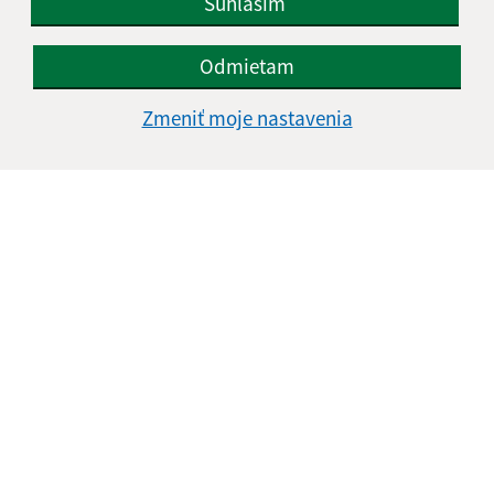
Súhlasím
Odmietam
Zmeniť moje nastavenia
Informácie o stránke:
Vyhlásenie o prístupnosti
Autorské práva
Ochrana osobných údajov
Navigácia:
Vytlačiť aktuálnu stránku
Mapa stránok
Cookies