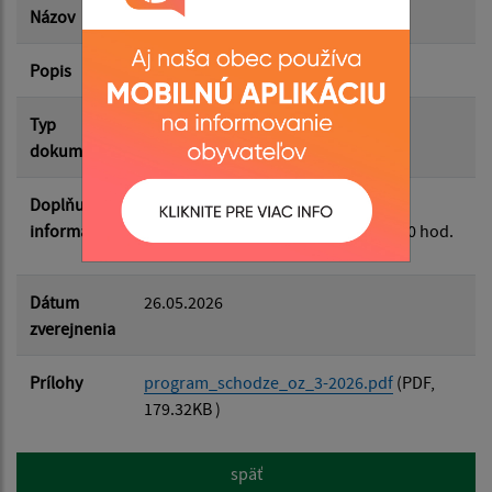
Názov
Program OZ dňa 29.05.2026
Popis
OZ č. 3/2026 - 29.05.2026
Filtrovať
Reset
Typ
Zasadnutia OZ
dokumentu
Doplňujúce
Program zasadnutia obecného
informácie
zastupiteľstva dňa 29.05.2026 o 17:00 hod.
Dátum
26.05.2026
zverejnenia
Prílohy
program_schodze_oz_3-2026.pdf
(PDF,
179.32KB )
späť