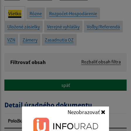
Všetko
Rôzne
Rozpočet-Hospodárenie
Uložené zásielky
Verejné vyhlášky
Voľby/Referendá
VZN
Zámery
Zasadnutia OZ
Filtrovať obsah
Rozbaliť obsah filtra
Názov:
späť
Popis:
Detail úradného dokumentu
Dátum zverejnenia od:
Nezobrazovať
Položka
Informácia
Dátum zverejnenia do: