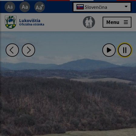
Slovenčina
Lukovištia
Menu
Oficiálna stránka