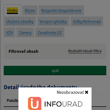
Všetko
Rôzne
Rozpočet-Hospodárenie
Uložené zásielky
Verejné vyhlášky
Voľby/Referendá
VZN
Zámery
Zasadnutia OZ
Filtrovať obsah
Rozbaliť obsah filtra
Názov:
späť
Popis:
Detail úradného dokumentu
Dátum zverejnenia od:
Nezobrazovať
Položka
Informácia
Dátum zverejnenia do: