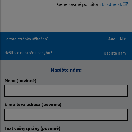
Generované portálom
Uradne.sk
Je táto stránka užitočná?
Áno
Nie
Boli tieto 
Boli 
Našli ste na stránke chybu?
Napíšte nám
Napíšte nám:
Meno (povinné)
E-mailová adresa (povinné)
Text vašej správy (povinné)