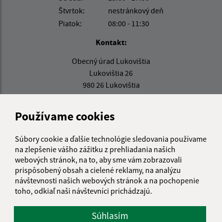
Štvrtok:
nestránkový deň
Piatok:
08:00 - 11:30
Kontakt:
Obecný úrad Lukovištia
Lukovištia 26
980 26 Lukovištia
lukovistia@lukovistia.sk
Používame cookies
+421 47 569 01 01
IČO: 00318906
Súbory cookie a ďalšie technológie sledovania používame
na zlepšenie vášho zážitku z prehliadania našich
webových stránok, na to, aby sme vám zobrazovali
prispôsobený obsah a cielené reklamy, na analýzu
návštevnosti našich webových stránok a na pochopenie
toho, odkiaľ naši návštevníci prichádzajú.
Súhlasím