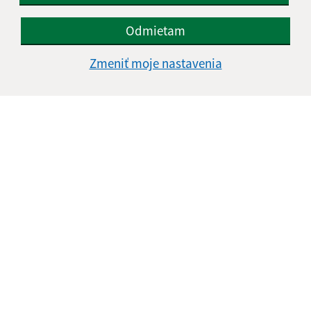
Odmietam
Zmeniť moje nastavenia
Informácie o stránke:
Vyhlásenie o prístupnosti
Autorské práva
Ochrana osobných údajov
Navigácia:
Vytlačiť aktuálnu stránku
Mapa stránok
Cookies