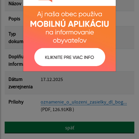
Názov
Oznámenie o uložení zásielky
Popis
BOGDANOVÁ Viera
Filtrovať
Reset
Typ
Uložené zásielky
dokumentu
Doplňujúce
informácie
Dátum
17.12.2025
zverejnenia
Prílohy
oznamenie_o_ulozeni_zasielky_dl_bog...
(PDF, 126.91KB )
späť