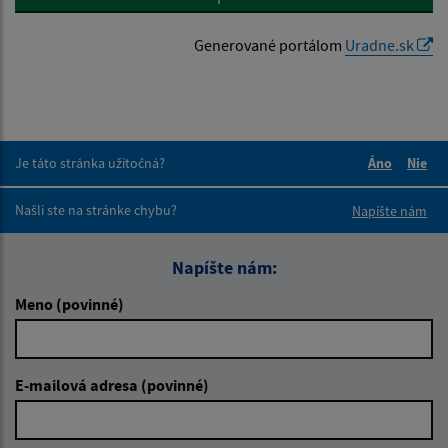
Generované portálom
Uradne.sk
Je táto stránka užitočná?
Áno
Nie
Boli tieto 
Boli 
Našli ste na stránke chybu?
Napíšte nám
Napíšte nám:
Meno (povinné)
E-mailová adresa (povinné)