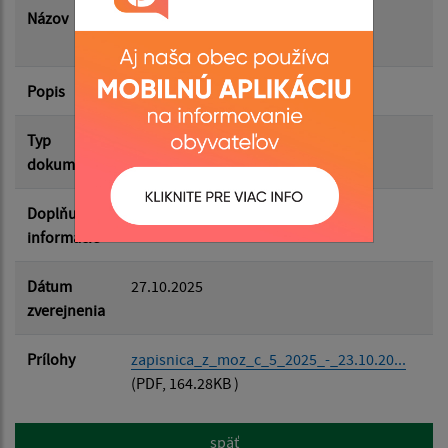
Názov
Zápisnica z MOZ č. 5/2025 zo dňa
23.10.2025
Popis
Filtrovať
Reset
Typ
Zasadnutia OZ
dokumentu
Doplňujúce
informácie
Dátum
27.10.2025
zverejnenia
Prílohy
zapisnica_z_moz_c_5_2025_-_23.10.20...
(PDF, 164.28KB )
späť