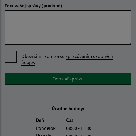
Text vašej správy (povinné)
Oboznámil som sa so
spracúvaním osobných
údajov
Google reCaptcha Response
Odoslať správu
Úradné hodiny:
Deň
Čas
Pondelok:
08:00 - 11:30
Utorok:
08:00 - 11:30