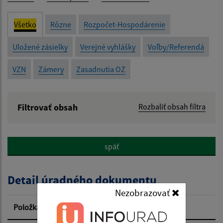
Všetko
Rôzne
Rozpočet-Hospodárenie
Uložené zásielky
Verejné vyhlášky
Voľby/Referendá
VZN
Zámery
Zasadnutia OZ
Filtrovať obsah
Rozbaliť obsah filtra
Názov:
späť
Popis:
Detail úradného dokumentu
Dátum zverejnenia od:
Nezobrazovať
Položka
Informácia
Dátum zverejnenia do: