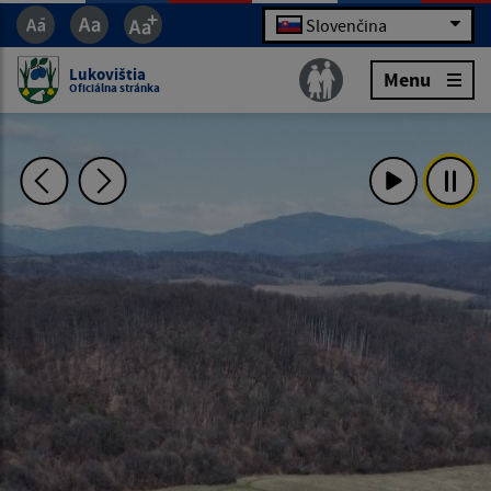
Slovenčina
Lukovištia
Menu
Oficiálna stránka