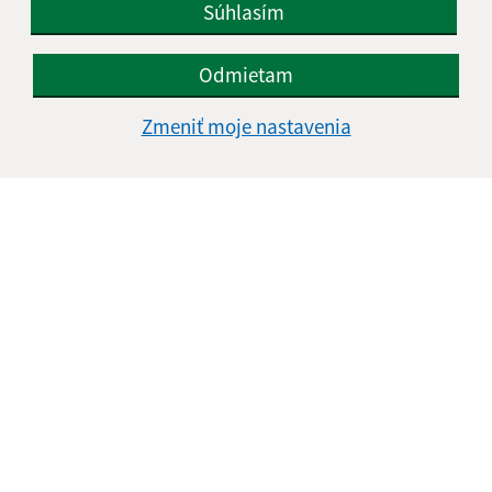
Súhlasím
Odmietam
Zmeniť moje nastavenia
Informácie o stránke:
Vyhlásenie o prístupnosti
Autorské práva
Ochrana osobných údajov
Navigácia:
Vytlačiť aktuálnu stránku
Mapa stránok
Cookies