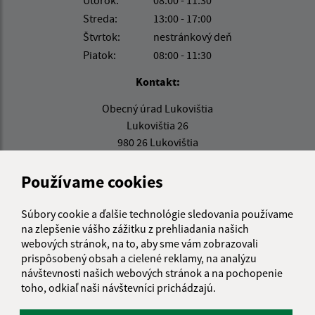
Streda:
13:00 - 17:00
Štvrtok:
nestránkový deň
Piatok:
08:00 - 11:30
Kontakt:
Obecný úrad Lukovištia
Lukovištia 26
980 26 Lukovištia
lukovistia@lukovistia.sk
Používame cookies
+421 47 569 01 01
Súbory cookie a ďalšie technológie sledovania používame
IČO: 00318906
na zlepšenie vášho zážitku z prehliadania našich
webových stránok, na to, aby sme vám zobrazovali
prispôsobený obsah a cielené reklamy, na analýzu
návštevnosti našich webových stránok a na pochopenie
toho, odkiaľ naši návštevníci prichádzajú.