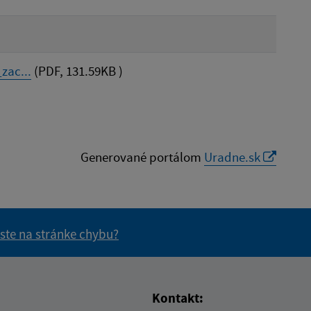
zac...
(PDF, 131.59KB )
Generované portálom
Uradne.sk
 ste na stránke chybu?
vás užitočné?
e pre vás užitočné?
Kontakt: