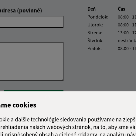
Deň
Čas
adresa (povinné)
Pondelok:
08:00 - 1
Utorok:
08:00 - 1
Streda:
13:00 - 1
Štvrtok:
nestránk
Piatok:
08:00 - 1
Google reCaptcha Response
Odoslať správu
ame cookies
okie a ďalšie technológie sledovania používame na zlepš
 prehliadania našich webových stránok, na to, aby sme v
li prispôsobený obsah a cielené reklamy, na analýzu náv