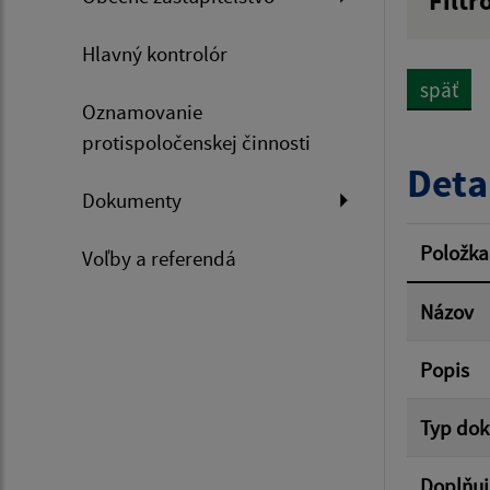
Filtr
Názov
Hlavný kontrolór
späť
Oznamovanie
Dátum 
protispoločenskej činnosti
Deta
Dokumenty
Filtr
Položka
Voľby a referendá
Názov
Popis
Typ do
Doplňuj