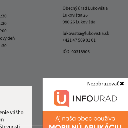
Obecný úrad Lukovištia
Lukovištia 26
1:30
980 26 Lukovištia
1:30
7:00
lukovistia@lukovistia.sk
ový deň
+421 47 569 01 01
1:30
IČO: 00318906
Nezobrazovať
enie vášho
ám
števnosti