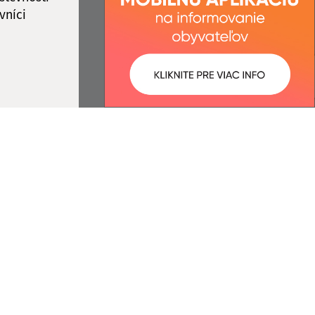
vníci
ované:
Správca obsahu:
08:32 hod.
Správca obsahu je Obec
Lukovištia.
Vytvorené v súlade s
Jednotným