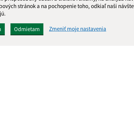
bových stránok a na pochopenie toho, odkiaľ naši návšte
jú.
Zmeniť moje nastavenia
m
Odmietam
Rýchle odkazy:
Aktualiz
nku
Aktuality
07.08.2026 
História
RSS
Fotogaléria