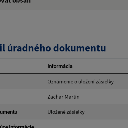
ovať obsah
:
Popis:
zverejnenia do:
il úradného dokumentu
ovať
Informácia
Oznámenie o uložení zásielky
Zachar Martin
kumentu
Uložené zásielky
úce informácie