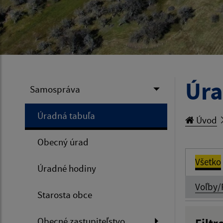
Úra
Samospráva
Úradná tabuľa
Úvod
Obecný úrad
Všetko
Úradné hodiny
Voľby/
Starosta obce
Obecné zastupiteľstvo