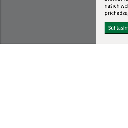
našich we
prichádza
Súhlasí
Informácie o stránke:
Navigácia:
Vyhlásenie o prístupnosti
Vytlačiť aktuálnu strá
Autorské práva
Mapa stránok
Ochrana osobných údajov
Cookies