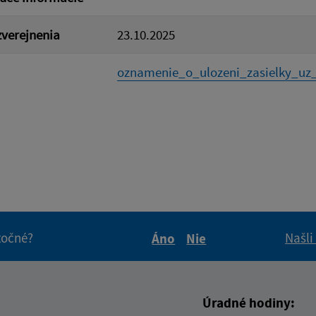
verejnenia
23.10.2025
oznamenie_o_ulozeni_zasielky_uz_
itočné?
Našli
Áno
Nie
Boli tieto informácie pre 
Boli tieto informáci
Úradné hodiny: