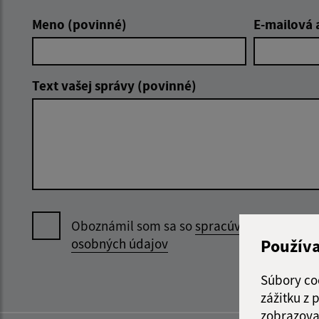
Meno (povinné)
E-mailová 
Text vašej správy (povinné)
Oboznámil som sa so
spracúvaním
Použív
osobných údajov
Súbory co
zážitku z
zobrazova