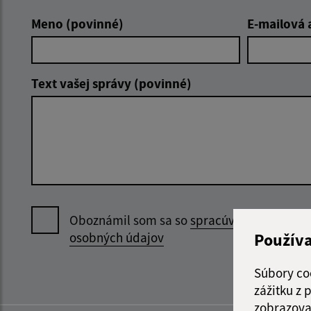
Meno (povinné)
E-mailová 
Text vašej správy (povinné)
Oboznámil som sa so
spracúvaním
Použív
osobných údajov
Súbory co
zážitku z
zobrazova