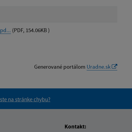
pd...
(PDF, 154.06KB )
Generované portálom
Uradne.sk
 ste na stránke chybu?
vás užitočné?
e pre vás užitočné?
Kontakt: