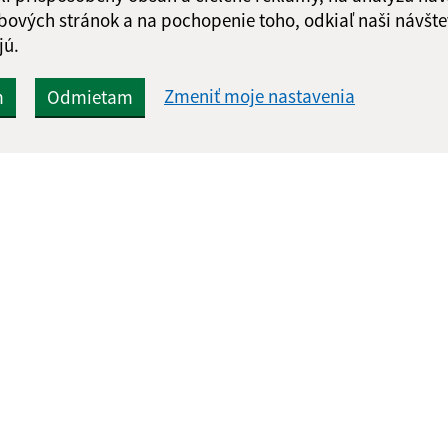
bových stránok a na pochopenie toho, odkiaľ naši návšte
jú.
Zmeniť moje nastavenia
m
Odmietam
Rýchle odkazy:
Aktualiz
nku
Aktuality
06.08.2026 
História
RSS
Fotogaléria