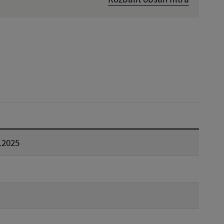
Dátum zverejnenia od:
Reset
.2025