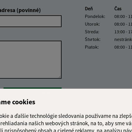
Deň
Čas
adresa (povinné)
Pondelok:
08:00 - 1
Utorok:
08:00 - 1
Streda:
13:00 - 1
Štvrtok:
nestránk
Piatok:
08:00 - 1
Google reCaptcha Response
Odoslať správu
ame cookies
okie a ďalšie technológie sledovania používame na zlepš
 prehliadania našich webových stránok, na to, aby sme v
li prispôsobený obsah a cielené reklamy, na analýzu náv