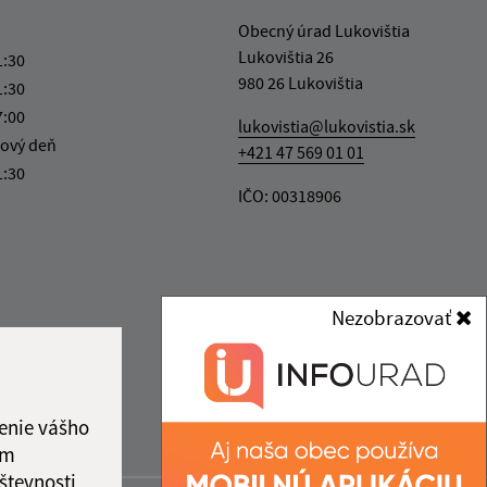
Obecný úrad Lukovištia
Lukovištia 26
1:30
980 26 Lukovištia
1:30
7:00
lukovistia@lukovistia.sk
ový deň
+421 47 569 01 01
1:30
IČO: 00318906
Nezobrazovať
enie vášho
ám
števnosti