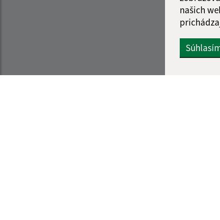
našich we
prichádza
Súhlasí
Informácie o stránke:
Navigácia:
Vyhlásenie o prístupnosti
Vytlačiť aktuálnu strá
Autorské práva
Mapa stránok
Ochrana osobných údajov
Cookies