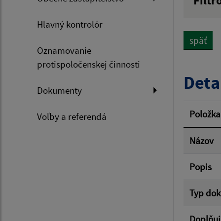
Filtr
Názov
Hlavný kontrolór
späť
Oznamovanie
Dátum 
protispoločenskej činnosti
Deta
Dokumenty
Filtr
Položka
Voľby a referendá
Názov
Popis
Typ do
Doplňuj