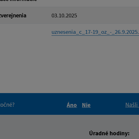
verejnenia
03.10.2025
uznesenia_c_17-19_oz_-_26.9.2025.
itočné?
Našli
Áno
Nie
Boli tieto informácie pre 
Boli tieto informáci
Úradné hodiny: