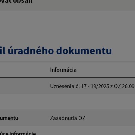
ovať obsah
:
Popis:
zverejnenia do:
il úradného dokumentu
ovať
Informácia
Uznesenia č. 17 - 19/2025 z OZ 26.09
kumentu
Zasadnutia OZ
úce informácie