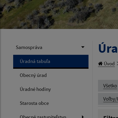
Úra
Samospráva
Úradná tabuľa
Úvod
Obecný úrad
Všetko
Úradné hodiny
Voľby/
Starosta obce
Obecné zastupiteľstvo