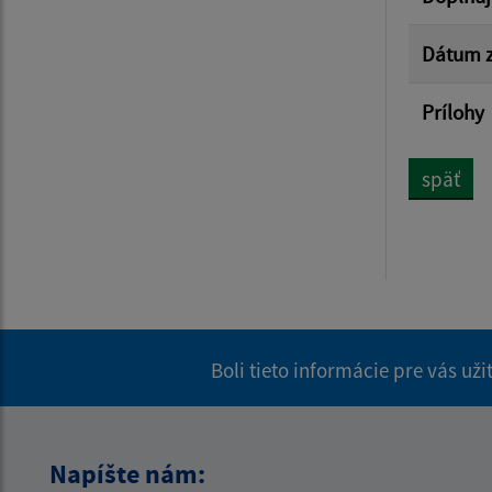
Dátum z
Prílohy
späť
Boli tieto informácie pre vás už
Napíšte nám: