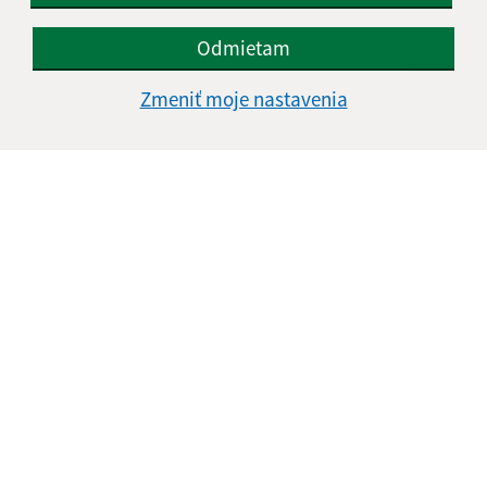
Odmietam
Zmeniť moje nastavenia
Informácie o stránke:
Vyhlásenie o prístupnosti
Autorské práva
Ochrana osobných údajov
Navigácia:
Vytlačiť aktuálnu stránku
Mapa stránok
Cookies