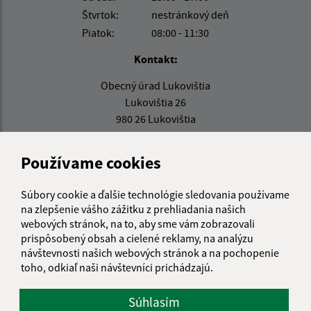
Štvrtok:
nestránkový deň
Piatok:
08:00 - 11:30
Kontakt:
Obecný úrad Lukovištia
Lukovištia 26
980 26 Lukovištia
lukovistia@lukovistia.sk
Používame cookies
+421 47 569 01 01
IČO: 00318906
Súbory cookie a ďalšie technológie sledovania používame
na zlepšenie vášho zážitku z prehliadania našich
webových stránok, na to, aby sme vám zobrazovali
prispôsobený obsah a cielené reklamy, na analýzu
návštevnosti našich webových stránok a na pochopenie
toho, odkiaľ naši návštevníci prichádzajú.
Súhlasím