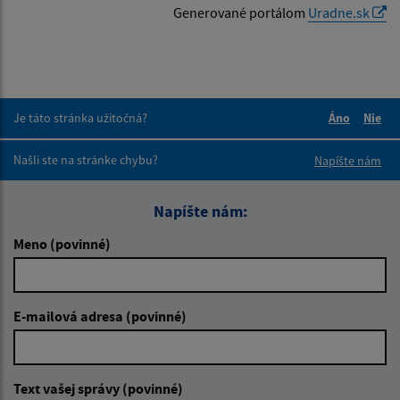
Generované portálom
Uradne.sk
Je táto stránka užitočná?
Áno
Nie
Boli tieto 
Boli 
Našli ste na stránke chybu?
Napíšte nám
Napíšte nám:
Meno (povinné)
E-mailová adresa (povinné)
Text vašej správy (povinné)