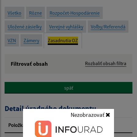
Všetko
Rôzne
Rozpočet-Hospodárenie
Uložené zásielky
Verejné vyhlášky
Voľby/Referendá
VZN
Zámery
Zasadnutia OZ
Filtrovať obsah
Rozbaliť obsah filtra
Názov:
späť
Popis:
Detail úradného dokumentu
Dátum zverejnenia od:
Nezobrazovať
Položka
Informácia
Dátum zverejnenia do: