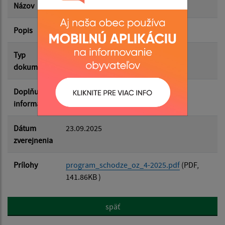
Názov
Program OZ dňa 26.09.2025
Popis
Filtrovať
Reset
Typ
Zasadnutia OZ
dokumentu
Doplňujúce
informácie
Dátum
23.09.2025
zverejnenia
Prílohy
program_schodze_oz_4-2025.pdf
(PDF,
141.86KB )
späť