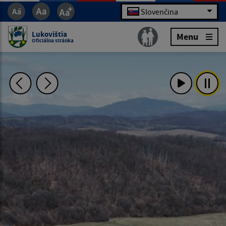
Slovenčina
Lukovištia
Menu
Oficiálna stránka