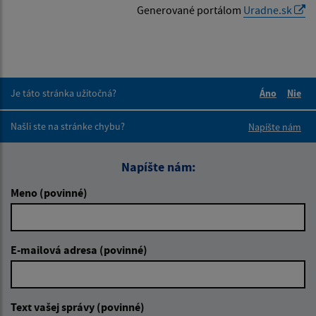
Generované portálom
Uradne.sk
Je táto stránka užitočná?
Áno
Nie
Boli tieto 
Boli 
Našli ste na stránke chybu?
Napíšte nám
Napíšte nám:
Meno (povinné)
E-mailová adresa (povinné)
Text vašej správy (povinné)