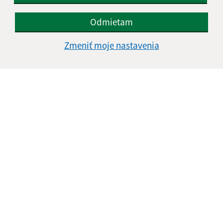
Odmietam
Zmeniť moje nastavenia
Informácie o stránke:
Vyhlásenie o prístupnosti
Autorské práva
Ochrana osobných údajov
Navigácia:
Vytlačiť aktuálnu stránku
Mapa stránok
Cookies