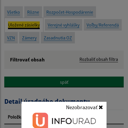
Všetko
Rôzne
Rozpočet-Hospodárenie
Uložené zásielky
Verejné vyhlášky
Voľby/Referendá
VZN
Zámery
Zasadnutia OZ
Filtrovať obsah
Rozbaliť obsah filtra
Názov:
späť
Popis:
Detail úradného dokumentu
Dátum zverejnenia od:
Nezobrazovať
Položka
Informácia
Dátum zverejnenia do: