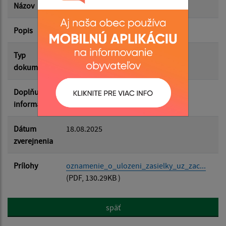
Názov
Oznámenie o uložení zásielky
Popis
Zachar Martin
Filtrovať
Reset
Typ
Uložené zásielky
dokumentu
Doplňujúce
informácie
Dátum
18.08.2025
zverejnenia
Prílohy
oznamenie_o_ulozeni_zasielky_uz_zac...
(PDF, 130.29KB )
späť