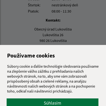
Štvrtok:
nestránkový deň
Piatok:
08:00 - 11:30
Kontakt:
Obecný úrad Lukovištia
Lukovištia 26
980 26 Lukovištia
lukovistia@lukovistia.sk
Používame cookies
+421 47 569 01 01
IČO: 00318906
Súbory cookie a ďalšie technológie sledovania používame
na zlepšenie vášho zážitku z prehliadania našich
webových stránok, na to, aby sme vám zobrazovali
prispôsobený obsah a cielené reklamy, na analýzu
návštevnosti našich webových stránok a na pochopenie
toho, odkiaľ naši návštevníci prichádzajú.
Súhlasím