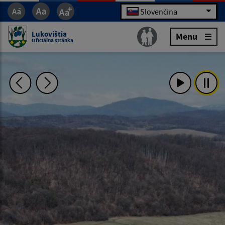
Slovenčina
Lukovištia
Menu
Oficiálna stránka