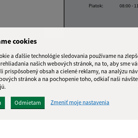
Piatok:
08:00 - 1
ame cookies
Google reCaptcha Response
Odoslať správu
okie a ďalšie technológie sledovania používame na zlepš
 prehliadania našich webových stránok, na to, aby sme v
li prispôsobený obsah a cielené reklamy, na analýzu náv
bových stránok a na pochopenie toho, odkiaľ naši návšte
jú.
Zmeniť moje nastavenia
m
Odmietam