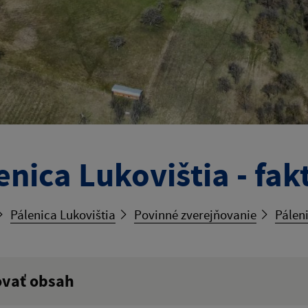
enica Lukovištia - fak
Pálenica Lukovištia
Povinné zverejňovanie
Páleni
ovať obsah
ý výraz: