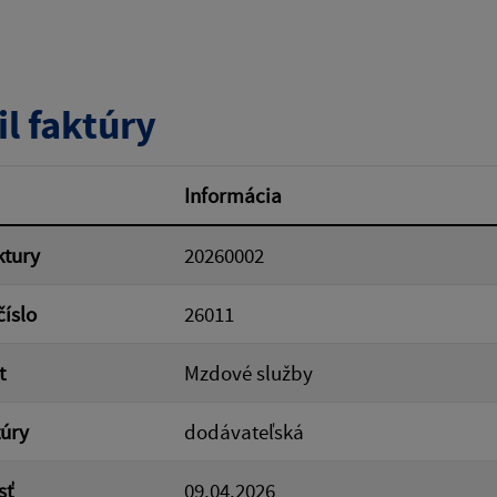
tumu:
Dátum od:
il faktúry
od:
Suma do:
Informácia
ktury
20260002
ovať
číslo
26011
t
Mzdové služby
túry
dodávateľská
sť
09.04.2026