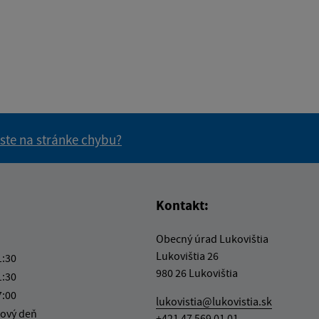
 ste na stránke chybu?
vás užitočné?
e pre vás užitočné?
Kontakt:
Obecný úrad Lukovištia
Lukovištia 26
1:30
980 26 Lukovištia
1:30
7:00
lukovistia@lukovistia.sk
ový deň
+421 47 569 01 01