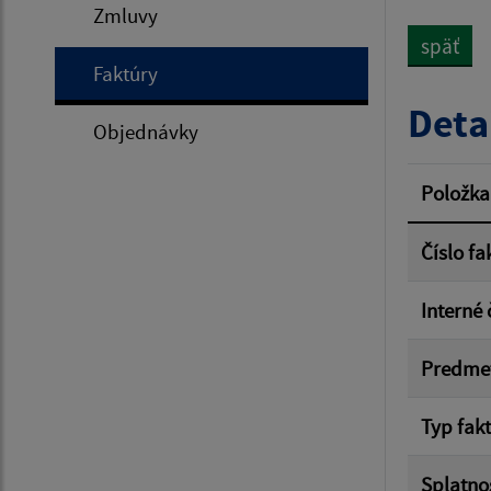
Zmluvy
späť
Faktúry
Typ dá
Deta
Objednávky
Suma 
Položka
Číslo fa
Filtr
Interné 
Predme
Typ fak
Splatno