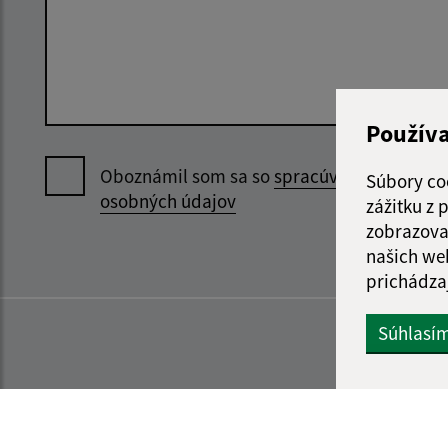
Použív
Oboznámil som sa so
spracúvaním
Súbory co
osobných údajov
zážitku z
zobrazova
našich we
prichádza
Súhlasí