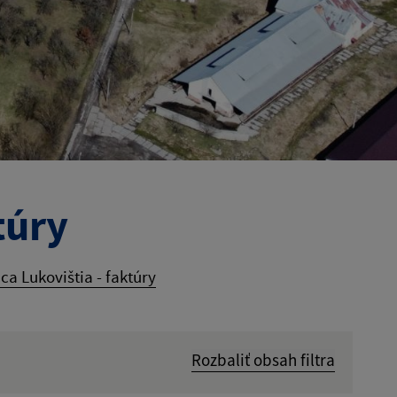
túry
ca Lukovištia - faktúry
Rozbaliť obsah filtra
Hľadať v: