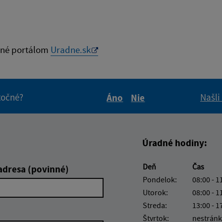
né portálom
Uradne.sk
itočné?
Našli
Áno
Nie
Boli tieto informácie pre 
Boli tieto informáci
Úradné hodiny:
Deň
Čas
adresa (povinné)
Pondelok:
08:00 - 1
Utorok:
08:00 - 1
Streda:
13:00 - 1
Štvrtok:
nestránk