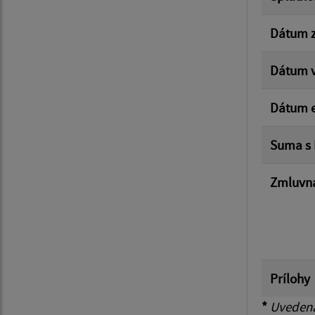
Dátum z
Dátum v
Dátum e
Suma s
Zmluvná
Prílohy
*
Uvedená 