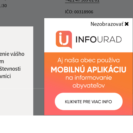
1:30
IČO: 00318906
Nezobrazovať
enie vášho
ám
števnosti
vníci