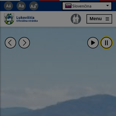
Slovenčina
Lukovištia
Menu
Oficiálna stránka