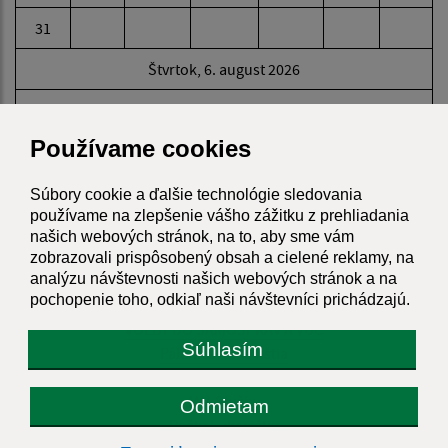
31
Štvrtok, 6. august 2026
Meniny má Jozefína
Používame cookies
POČASIE
Súbory cookie a ďalšie technológie sledovania
používame na zlepšenie vášho zážitku z prehliadania
našich webových stránok, na to, aby sme vám
zobrazovali prispôsobený obsah a cielené reklamy, na
analýzu návštevnosti našich webových stránok a na
pochopenie toho, odkiaľ naši návštevníci prichádzajú.
ODKAZY
VOĽBY DO SAMOSPRÁV A VÚC
Súhlasím
Pálenica Lukovištia
ZBGIS
MM Služby
Odmietam
Pošta Lukovištia