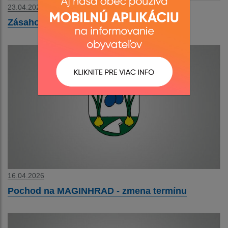
23.04.2026
Zásahový tím pre medveďa hnedého
16.04.2026
Pochod na MAGINHRAD - zmena termínu